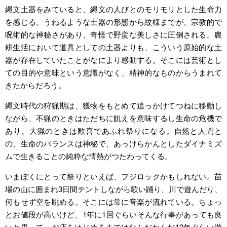
縄文土器をみていると、縄文の人びとのモリモリとした生命力
を感じる。うねるような土器の形態から紋様までが、宗教的で
呪術的な神秘さがあり、奇怪で野蛮な美しさに圧倒される。農
耕生活において道具としての土器よりも、こういう原始的な土
器が存在していたことがなにより感動する。そこには芸術とし
ての目的や意味という意識がなく、精神的なものからうまれて
きたからだろう。
縄文時代の狩猟期は、獲物をもとめて追っかけてつねに移動し
ながら、不猟のときはただちに飢えを意味するし生命の危機で
あり、大猟のときは歓喜であふれ祭りになる。自然と人間と
の、生命のバランスは神秘で、あっけらかんとしたダイナミズ
ムで生きることの純粋な情熱がつたわってくる。
いまぼくにとって祭りといえば、フジロックかもしれない。苗
場の山に囲まれ3日間テントしながら歌い踊り、川で遊んだり、
何もせず空を眺める。そこには常に音楽が流れている。ちょっ
とお値段が高いけど、1年に1回ぐらいそんな行事があっても良
いと思って、お店をはじめるまではなんだかんだ10年ぐらい遊