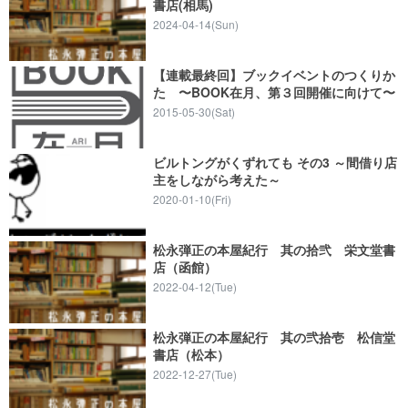
書店(相馬)
2024-04-14(Sun)
【連載最終回】ブックイベントのつくりか
た 〜BOOK在月、第３回開催に向けて〜
2015-05-30(Sat)
ビルトングがくずれても その3 ～間借り店
主をしながら考えた～
2020-01-10(Fri)
松永弾正の本屋紀行 其の拾弐 栄文堂書
店（函館）
2022-04-12(Tue)
松永弾正の本屋紀行 其の弐拾壱 松信堂
書店（松本）
2022-12-27(Tue)