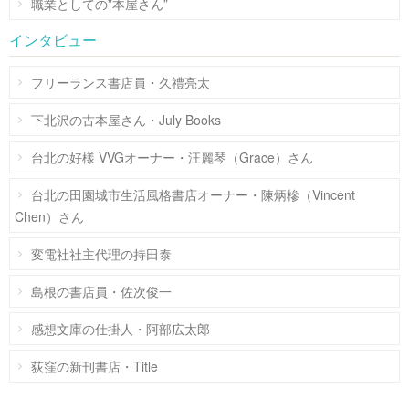
職業としての”本屋さん”
インタビュー
フリーランス書店員・久禮亮太
下北沢の古本屋さん・July Books
台北の好樣 VVGオーナー・汪麗琴（Grace）さん
台北の田園城市生活風格書店オーナー・陳炳槮（Vincent
Chen）さん
変電社社主代理の持田泰
島根の書店員・佐次俊一
感想文庫の仕掛人・阿部広太郎
荻窪の新刊書店・Title