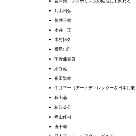
粟津清 メタボリズムの結成にも関わる
片山利弘
勝井三雄
永井一正
木村恒久
横尾忠則
宇野亜喜良
細谷巌
福田繁雄
中井幸一（アートディレクターを日本に取
秋山晶
細江英公
寺山修司
唐十郎
日本アート・シアター・ギルド