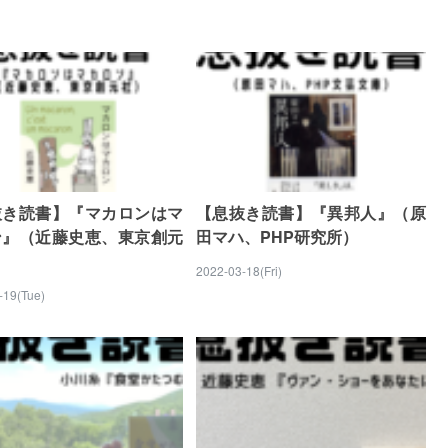
抜き読書】『マカロンはマ
【息抜き読書】『異邦人』（原
ン』（近藤史恵、東京創元
田マハ、PHP研究所）
2022-03-18(Fri)
-19(Tue)