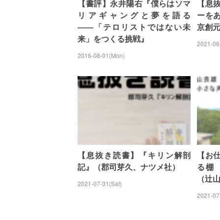
【書評】永井陽右『僕らはソマ
【息
リアギャングと夢を語る
ーを
――「テロリストではない未
京創
来」をつくる挑戦』
2021-06
2016-08-01(Mon)
【息抜き読書】『キリン解剖
【お
記』（郡司芽久、ナツメ社）
る棚 
（辻
2021-07-31(Sat)
2021-07