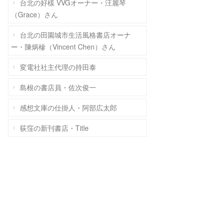
台北の好樣 VVGオーナー・汪麗琴
（Grace）さん
台北の田園城市生活風格書店オーナ
ー・陳炳槮（Vincent Chen）さん
変電社社主代理の持田泰
島根の書店員・佐次俊一
感想文庫の仕掛人・阿部広太郎
荻窪の新刊書店・Title