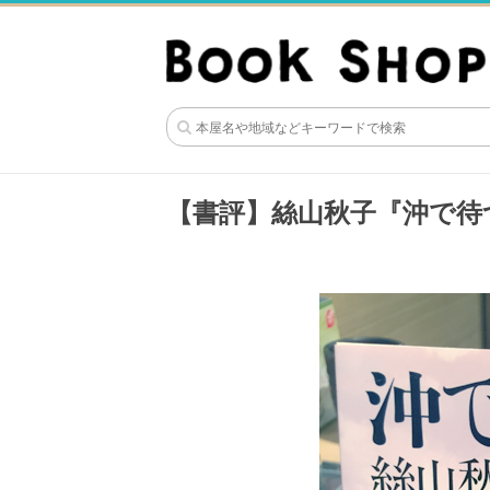
【書評】絲山秋子『沖で待