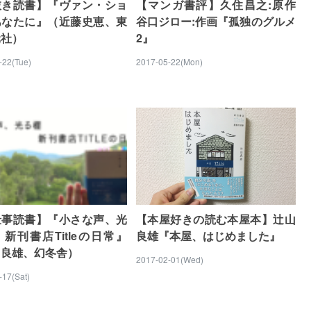
抜き読書】『ヴァン・ショ
【マンガ書評】久住昌之:原作
あなたに』（近藤史恵、東
谷口ジロー:作画『孤独のグルメ
元社）
2』
-22(Tue)
2017-05-22(Mon)
仕事読書】『小さな声、光
【本屋好きの読む本屋本】辻山
新刊書店Titleの日常』
良雄『本屋、はじめました』
山良雄、幻冬舎）
2017-02-01(Wed)
-17(Sat)