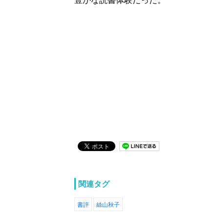
関連タグ
書評
絲山秋子