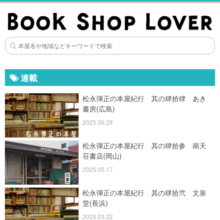
連載
松永弾正の本屋紀行 其の肆拾肆 あき
書房(広島)
2025.06.28
松永弾正の本屋紀行 其の肆拾参 南天
荘書店(岡山)
2025.05.17
松永弾正の本屋紀行 其の肆拾弐 文泉
堂(長浜)
2025.03.22