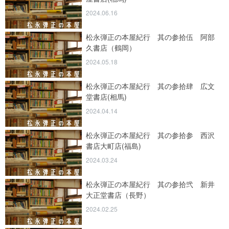
2024.06.16
松永弾正の本屋紀行 其の参拾伍 阿部
久書店（鶴岡）
2024.05.18
松永弾正の本屋紀行 其の参拾肆 広文
堂書店(相馬)
2024.04.14
松永弾正の本屋紀行 其の参拾参 西沢
書店大町店(福島)
2024.03.24
松永弾正の本屋紀行 其の参拾弐 新井
大正堂書店（長野）
2024.02.25