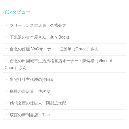
インタビュー
フリーランス書店員・久禮亮太
下北沢の古本屋さん・July Books
台北の好樣 VVGオーナー・汪麗琴（Grace）さん
台北の田園城市生活風格書店オーナー・陳炳槮（Vincent
Chen）さん
変電社社主代理の持田泰
島根の書店員・佐次俊一
感想文庫の仕掛人・阿部広太郎
荻窪の新刊書店・Title