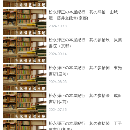
松永弾正の本屋紀行 其の肆拾 山城
屋 藤井文政堂(京都)
2024.10.18
松永弾正の本屋紀行 其の参拾玖 貝葉
書院（京都）
2024.09.14
松永弾正の本屋紀行 其の参拾捌 東光
書店(盛岡)
2024.08.03
松永弾正の本屋紀行 其の参拾漆 成田
書店(弘前)
2024.07.15
松永弾正の本屋紀行 其の参拾陸 丁子
屋書店(相馬)