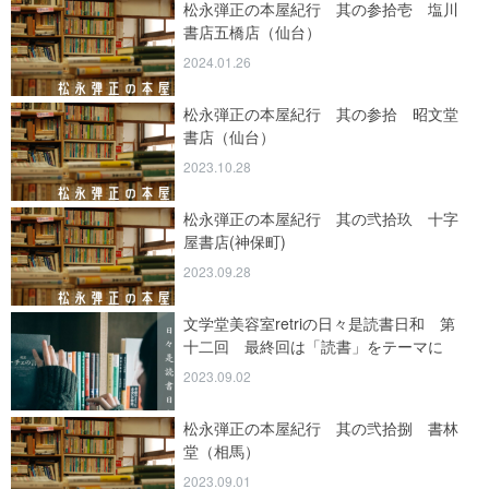
松永弾正の本屋紀行 其の参拾壱 塩川
書店五橋店（仙台）
2024.01.26
松永弾正の本屋紀行 其の参拾 昭文堂
書店（仙台）
2023.10.28
松永弾正の本屋紀行 其の弐拾玖 十字
屋書店(神保町)
2023.09.28
文学堂美容室retriの日々是読書日和 第
十二回 最終回は「読書」をテーマに
2023.09.02
松永弾正の本屋紀行 其の弐拾捌 書林
堂（相馬）
2023.09.01