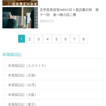
文学堂美容室retriの日々是読書日和 第
十一回 食べ物小説二冊
2023.07.21
1
2
3
4
5
6
7
8
本屋探訪記
本屋探訪記（エクストラ）
本屋探訪記（京都）
本屋探訪記（台湾）
本屋探訪記（大阪）
本屋探訪記（東京）