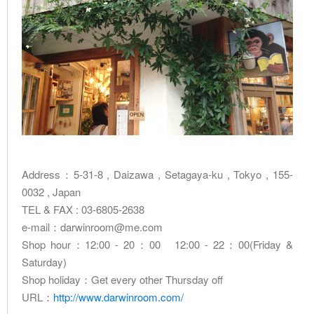
Address：5-31-8 , Daizawa , Setagaya-ku , Tokyo , 155-
0032 , Japan
TEL & FAX : 03-6805-2638
e-mail：darwinroom@me.com
Shop hour：12:00 - 20：00 12:00 - 22：00(Friday &
Saturday)
Shop holiday：Get every other Thursday off
URL：
http://www.darwinroom.com/