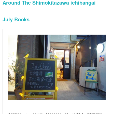
Around The Shimokitazawa ichibangai
July Books
Address：Lookup Manshon 1F 2-39-4 Kitazawa ,