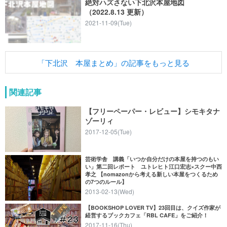
絶対ハズさない下北沢本屋地図
（2022.8.13 更新）
2021-11-09(Tue)
「下北沢 本屋まとめ」の記事をもっと見る
関連記事
【フリーペーパー・レビュー】シモキタナ
ゾーリィ
2017-12-05(Tue)
芸術学舎 講義「いつか自分だけの本屋を持つのもい
い」第二回レポート ユトレヒト江口宏志×スクー中西
孝之 【nomazonから考える新しい本屋をつくるため
の7つのルール】
2013-02-13(Wed)
【BOOKSHOP LOVER TV】23回目は、クイズ作家が
経営するブックカフェ「RBL CAFE」をご紹介！
2017-11-16(Thu)