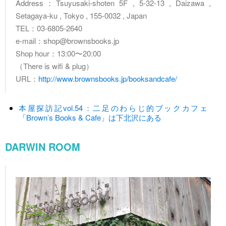
Address：Tsuyusaki-shoten 5F , 5-32-13 , Daizawa ,
Setagaya-ku , Tokyo , 155-0032 , Japan
TEL：03-6805-2640
e-mail：shop@brownsbooks.jp
Shop hour：13:00〜20:00
（There is wifi & plug）
URL：
http://www.brownsbooks.jp/booksandcafe/
本屋探訪記vol.54：二足のわらじ的ブックカフェ
「Brown’s Books & Cafe」は下北沢にある
DARWIN ROOM