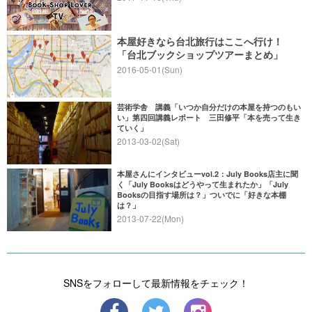
本屋好きなら台北旅行はここへ行け！
「台北ブックショップツアーまとめ」
2016-05-01(Sun)
芸術学舎 講義「いつか自分だけの本屋を持つのもい
い」第四回講義レポート 三田修平「本を売って生き
ていく」
2013-03-02(Sat)
本屋さんにインタビューvol.2：July Books店主に聞
く「July Booksはどうやって生まれたか」「July
Booksの目指す場所は？」ついでに「好きな本棚
は？」
2013-07-22(Mon)
SNSをフォローして最新情報をチェック！