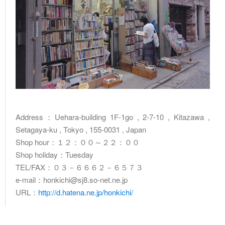
Address：Uehara-building 1F-1go , 2-7-10 , Kitazawa ,
Setagaya-ku , Tokyo , 155-0031 , Japan
Shop hour：１２：００～２２：００
Shop holiday：Tuesday
TEL/FAX：０３－６６６２－６５７３
e-mail：honkichi@sj8.so-net.ne.jp
URL：
http://d.hatena.ne.jp/honkichi/