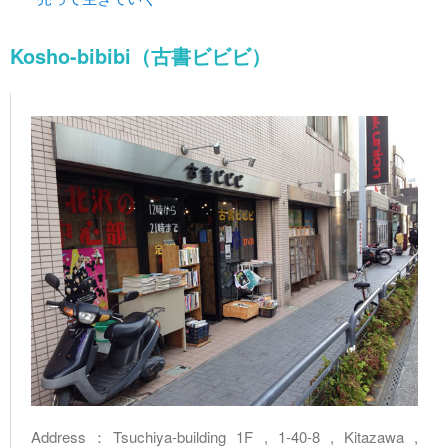
Kosho-bibibi（古書ビビビ）
Address：Tsuchiya-building 1F , 1-40-8 , Kitazawa ,