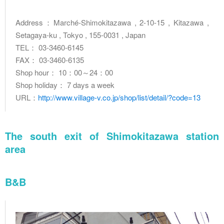
Address：Marché-Shimokitazawa , 2-10-15 , Kitazawa ,
Setagaya-ku , Tokyo , 155-0031 , Japan
TEL： 03-3460-6145
FAX： 03-3460-6135
Shop hour： 10：00～24：00
Shop holiday： 7 days a week
URL：
http://www.village-v.co.jp/shop/list/detail/?code=13
The south exit of Shimokitazawa station
area
B&B