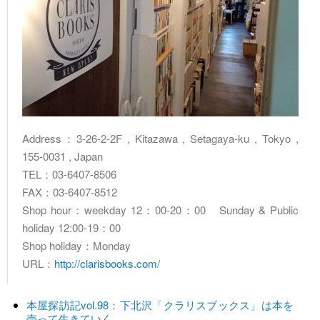
Address：3-26-2-2F , Kitazawa , Setagaya-ku , Tokyo ,
155-0031 , Japan
TEL：03-6407-8506
FAX：03-6407-8512
Shop hour：weekday 12：00-20：00 Sunday & Public
holiday 12:00-19：00
Shop holiday：Monday
URL：
http://clarisbooks.com/
本屋探訪記vol.98：下北沢「クラリスブックス」は本を
売って生きていく