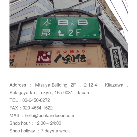
Address：Mtsuya-Building 2F , 2-12-4 , Kitazawa ,
Setagaya-ku , Tokyo , 155-0031 , Japan
TEL：03-6450-8272
FAX：020-4664-1622
MAIL：hello@bookandbeer.com
Shop hour：12:00～24:00
Shop holiday ：7 days a week