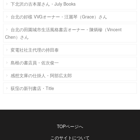
下北沢の古本屋さん・July Books
台北の好樣 VVGオーナー・汪麗琴（Grace）さん
台北の田園城市生活風格書店オーナー・陳炳槮（Vincent
Chen）さん
変電社社主代理の持田泰
島根の書店員・佐次俊一
感想文庫の仕掛人・阿部広太郎
荻窪の新刊書店・Title
TOPページへ
このサイトについて