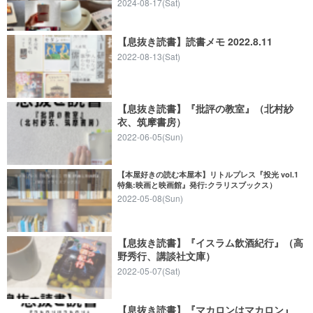
2024-08-17(Sat)
【息抜き読書】読書メモ 2022.8.11
2022-08-13(Sat)
【息抜き読書】『批評の教室』（北村紗
衣、筑摩書房）
2022-06-05(Sun)
【本屋好きの読む本屋本】リトルプレス『投光 vol.1
特集:映画と映画館』発行:クラリスブックス）
2022-05-08(Sun)
【息抜き読書】『イスラム飲酒紀行』（高
野秀行、講談社文庫）
2022-05-07(Sat)
【息抜き読書】『マカロンはマカロン』