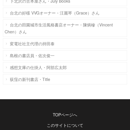
下北沢の古本屋さん・July Books
台北の好樣 VVGオーナー・汪麗琴（Grace）さん
台北の田園城市生活風格書店オーナー・陳炳槮（Vincent
Chen）さん
変電社社主代理の持田泰
島根の書店員・佐次俊一
感想文庫の仕掛人・阿部広太郎
荻窪の新刊書店・Title
TOPページへ
このサイトについて