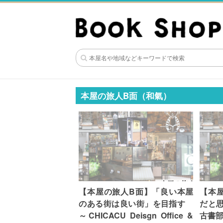
本屋の旅人B面（和氣）
【本屋の旅人B面】「良い本屋
【本
のある街は良い街」を目指す
だと
～CHICACU Deisgn Office &
古書