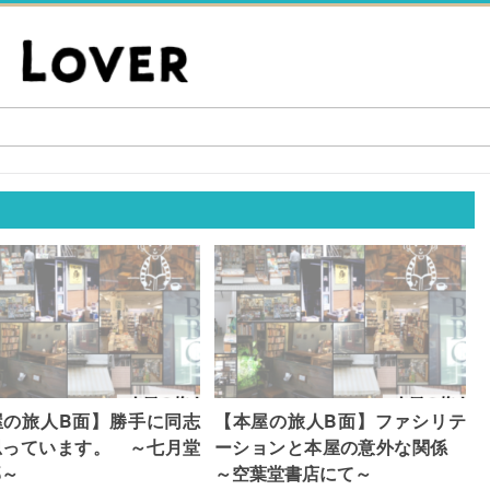
屋の旅人B面】勝手に同志
【本屋の旅人B面】ファシリテ
思っています。 ～七月堂
ーションと本屋の意外な関係
部～
～空葉堂書店にて～