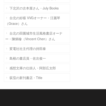
下北沢の古本屋さん・July Books
台北の好樣 VVGオーナー・汪麗琴
（Grace）さん
台北の田園城市生活風格書店オーナ
ー・陳炳槮（Vincent Chen）さん
変電社社主代理の持田泰
島根の書店員・佐次俊一
感想文庫の仕掛人・阿部広太郎
荻窪の新刊書店・Title