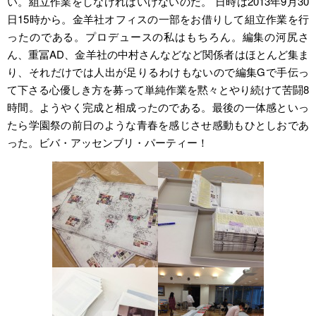
い。組立作業をしなければいけないのだ。 日時は2013年9月30
日15時から。金羊社オフィスの一部をお借りして組立作業を行
ったのである。プロデュースの私はもちろん。編集の河尻さ
ん、重冨AD、金羊社の中村さんなどなど関係者はほとんど集ま
り、それだけでは人出が足りるわけもないので編集Gで手伝っ
て下さる心優しき方を募って単純作業を黙々とやり続けて苦闘8
時間。ようやく完成と相成ったのである。最後の一体感といっ
たら学園祭の前日のような青春を感じさせ感動もひとしおであ
った。ビバ・アッセンブリ・パーティー！