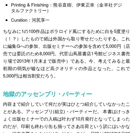
Printing & Finishing：熊谷直樹、伊東正幸（金羊社デジ
タルファクトリー）
Curation：河尻享一
ちなみに1の100作品はポラロイド風にするために白を5度塗り
（！？）したもので紙は外国から取り寄せだったりする。これ
に編集Gへの参加、出版セミナーへの参加を含めて5,000円（店
売では委託のため8,000円。代官山蔦屋書店1号館ビジネス書売
り場で2013年1月末まで販売中）である。今、考えてみると最
初期の弱気が嘘なほど高クオリティの作品となった。これで
5,000円は相当割安だろう。
地獄のアッセンブリ・パーティー
内容まで紹介していて何だが実はひとつ紹介していなかったこ
とがある。アッセンブリ(組立)・パーティーだ。 本書はけっき
ょく出版セミナーでの入稿は叶わず10月発行となってしまった
のだが、印刷も終わり缶も揃ってさあ出荷という訳にはいかな