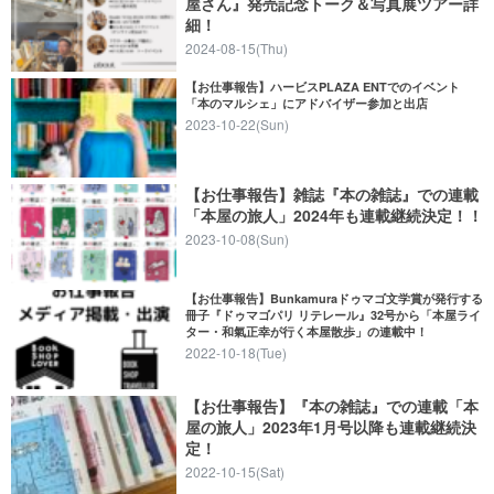
屋さん』発売記念トーク＆写真展ツアー詳
細！
2024-08-15(Thu)
【お仕事報告】ハービスPLAZA ENTでのイベント
「本のマルシェ」にアドバイザー参加と出店
2023-10-22(Sun)
【お仕事報告】雑誌『本の雑誌』での連載
「本屋の旅人」2024年も連載継続決定！！
2023-10-08(Sun)
【お仕事報告】Bunkamuraドゥマゴ文学賞が発行する
冊子『ドゥマゴパリ リテレール』32号から「本屋ライ
ター・和氣正幸が行く本屋散歩」の連載中！
2022-10-18(Tue)
【お仕事報告】『本の雑誌』での連載「本
屋の旅人」2023年1月号以降も連載継続決
定！
2022-10-15(Sat)