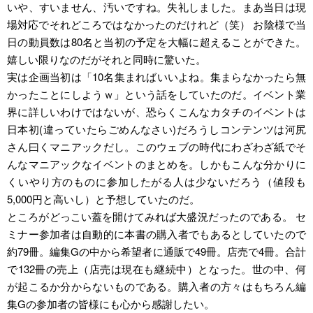
いや、すいません、汚いですね。失礼しました。まあ当日は現
場対応でそれどころではなかったのだけれど（笑） お陰様で当
日の動員数は80名と当初の予定を大幅に超えることができた。
嬉しい限りなのだがそれと同時に驚いた。
実は企画当初は「10名集まればいいよね。集まらなかったら無
かったことにしようｗ」という話をしていたのだ。イベント業
界に詳しいわけではないが、恐らくこんなカタチのイベントは
日本初(違っていたらごめんなさい)だろうしコンテンツは河尻
さん曰くマニアックだし。このウェブの時代にわざわざ紙でそ
んなマニアックなイベントのまとめを。しかもこんな分かりに
くいやり方のものに参加したがる人は少ないだろう（値段も
5,000円と高いし）と予想していたのだ。
ところがどっこい蓋を開けてみれば大盛況だったのである。 セ
ミナー参加者は自動的に本書の購入者でもあるとしていたので
約79冊。編集Gの中から希望者に通販で49冊。店売で4冊。合計
で132冊の売上（店売は現在も継続中）となった。世の中、何
が起こるか分からないものである。購入者の方々はもちろん編
集Gの参加者の皆様にも心から感謝したい。