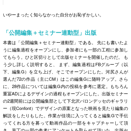
いやーまったく知らなかった自分がお恥ずかしい。
「公開編集＋セミナー連動型」出版
本書は「公開編集＋セミナー連動型」である。 先にも書いたよ
うに編集過程をオープンにし、参加者にも一部の工程に参加し
てもらう。ひと区切りとして出版セミナーを開催したのだ。 も
う少し詳しく説明すると、 まず、編集過程はFBグループ（以
下、編集G）を立ち上げ、そこでオープンにした。河尻さんが
選んだ72の作品（主にCM）はこの編集Gに随時アップ。さら
に、28作品については編集G内の投稿を参考に選定。もちろん
重冨ADによるデザインの過程もオープンにした。出版セミナー
の2週間前には公開編集部として下北沢バロンデッセのギャラリ
ー（現Confont）でデザインの原案となった映画を見たり編集の
解説をしたりもした。作業が佳境に入ってくると編集Gで手伝
ってくれる方を募って動画作品の一部をキャプチャーして頂
き、装丁の一部の参考にアンケートを取らせて頂いた。出版セ