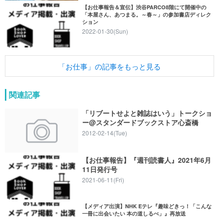
【お仕事報告＆宣伝】渋谷PARCO8階にて開催中の
「本屋さん、あつまる。～春～」の参加書店ディレク
ション
2022-01-30(Sun)
「お仕事」の記事をもっと見る
関連記事
「リブートせよと雑誌はいう」トークショ
ー@スタンダードブックストア心斎橋
2012-02-14(Tue)
【お仕事報告】『週刊読書人』2021年6月
11日発行号
2021-06-11(Fri)
【メディア出演】NHK Eテレ『趣味どきっ！「こんな
一冊に出会いたい 本の道しるべ」』再放送