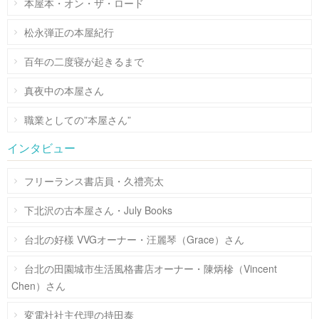
本屋本・オン・ザ・ロード
松永弾正の本屋紀行
百年の二度寝が起きるまで
真夜中の本屋さん
職業としての”本屋さん”
インタビュー
フリーランス書店員・久禮亮太
下北沢の古本屋さん・July Books
台北の好樣 VVGオーナー・汪麗琴（Grace）さん
台北の田園城市生活風格書店オーナー・陳炳槮（Vincent
Chen）さん
変電社社主代理の持田泰