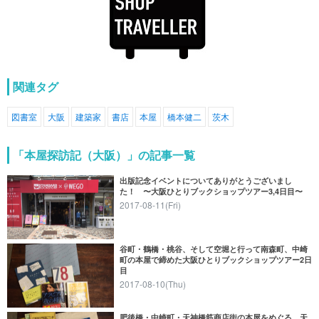
関連タグ
図書室
大阪
建築家
書店
本屋
橋本健二
茨木
「本屋探訪記（大阪）」の記事一覧
出版記念イベントについてありがとうございまし
た！ 〜大阪ひとりブックショップツアー3,4日目〜
2017-08-11(Fri)
谷町・鶴橋・桃谷、そして空堀と行って南森町、中崎
町の本屋で締めた大阪ひとりブックショップツアー2日
目
2017-08-10(Thu)
肥後橋・中崎町・天神橋筋商店街の本屋をめぐる。天