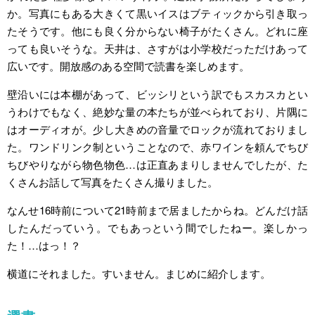
か。写真にもある大きくて黒いイスはブティックから引き取っ
たそうです。他にも良く分からない椅子がたくさん。どれに座
っても良いそうな。天井は、さすがは小学校だっただけあって
広いです。開放感のある空間で読書を楽しめます。
壁沿いには本棚があって、ビッシリという訳でもスカスカとい
うわけでもなく、絶妙な量の本たちが並べられており、片隅に
はオーディオが。少し大きめの音量でロックが流れておりまし
た。ワンドリンク制ということなので、赤ワインを頼んでちび
ちびやりながら物色物色…は正直あまりしませんでしたが、た
くさんお話して写真をたくさん撮りました。
なんせ16時前について21時前まで居ましたからね。どんだけ話
したんだっていう。でもあっという間でしたねー。楽しかっ
た！…はっ！？
横道にそれました。すいません。まじめに紹介します。