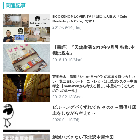
関連記事
BOOKSHOP LOVER TV 14回目は大阪の「Calo
Bookshop & Cafe」です！！
2017-09-14(Thu)
【書評】『天然生活 2013年9月号 特集:本
棚は親友』
2016-10-10(Mon)
芸術学舎 講義「いつか自分だけの本屋を持つのもい
い」第二回レポート ユトレヒト江口宏志×スクー中西
孝之 【nomazonから考える新しい本屋をつくるため
の7つのルール】
2013-02-13(Wed)
ビルトングがくずれても その3 ～間借り店
主をしながら考えた～
2020-01-10(Fri)
絶対ハズさない下北沢本屋地図