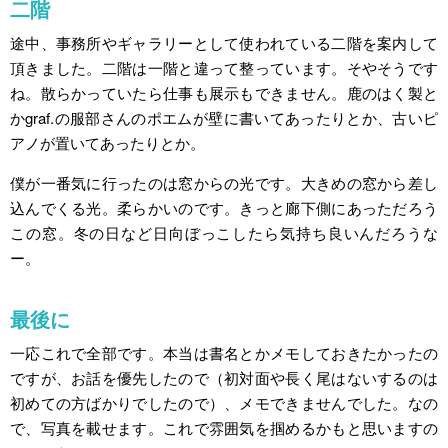
二階
途中、事務所やギャラリーとして使われている二階を案内して
頂きました。二階は一階と違って整っています。そやそうです
ね。散らかっていたら仕事も展示もできません。鹿のはく製と
かgraf.の服部さんのポエムが壁に書いてあったりとか、古いピ
アノが置いてあったりとか。
僕が一番気に行ったのは窓からの光です。大きめの窓から差し
込んでくる光。柔らかいのです。きっと廊下側にあっただろう
この窓。冬の日など日向ぼっこしたら気持ち良いんだろうな
ー。
最後に
一応これで全部です。本当は書名とかメモしておきたかったの
ですが、お話を優先したので（初対面や長く尾はないするのは
初めての方ばかりでしたので）、メモできませんでした。なの
で、写真を載せます。これで雰囲気を掴めるかもと思いますの