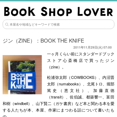
ジン（ZINE）：BOOK THE KNIFE
2011年11月29日(火) 07:00
一ヶ月くらい前にスタンダードブック
ストア心斎橋店で買ったジン
（zine）。
松浦弥太郎（COWBOOKS）、内沼晋
太郎（numabooks）、北尾トロ、堀部
篤史（恵文社）、加藤直徳
（transit）、佐伯誠、都築響一、富田
和樹（windbell）、山下賢二（ガケ書房）など本と関わる本を愛
する人たちが本、本屋、作家にまつわる話について書いたも
の。