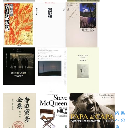
内奥
への
旅