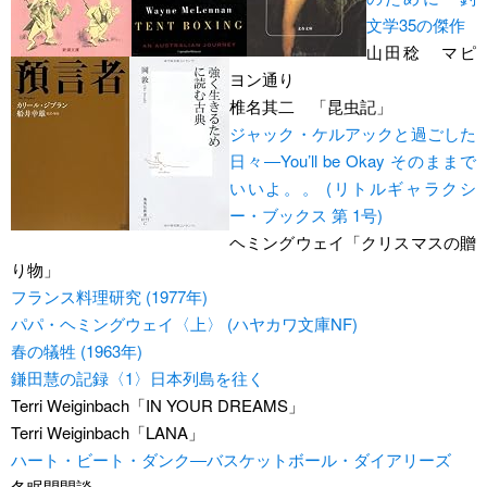
文学35の傑作
山田稔 マピ
ヨン通り
椎名其二 「昆虫記」
ジャック・ケルアックと過ごした
日々―You’ll be Okay そのままで
いいよ。。 (リトルギャラクシ
ー・ブックス 第 1号)
ヘミングウェイ「クリスマスの贈
り物」
フランス料理研究 (1977年)
パパ・ヘミングウェイ〈上〉 (ハヤカワ文庫NF)
春の犠牲 (1963年)
鎌田慧の記録〈1〉日本列島を往く
Terri Weiginbach「IN YOUR DREAMS」
Terri Weiginbach「LANA」
ハート・ビート・ダンク―バスケットボール・ダイアリーズ
冬眠閉閑談