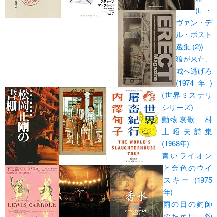
(L・
ヴァン・デ
ル・ポスト
選集 (2))
狼が来た、
城へ逃げろ
(1974年)
(世界ミステリ
シリーズ)
動物哀歌―村
上昭夫詩集
(1968年)
青いライオン
と金色のウイ
スキー (1975
年)
雨の日の釣師
のために―釣