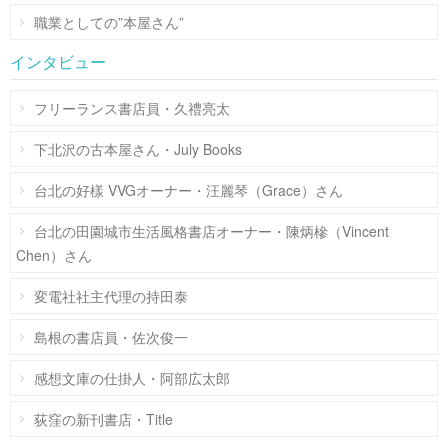
職業としての”本屋さん”
インタビュー
フリーランス書店員・久禮亮太
下北沢の古本屋さん・July Books
台北の好樣 VVGオーナー・汪麗琴（Grace）さん
台北の田園城市生活風格書店オーナー・陳炳槮（Vincent
Chen）さん
変電社社主代理の持田泰
島根の書店員・佐次俊一
感想文庫の仕掛人・阿部広太郎
荻窪の新刊書店・Title