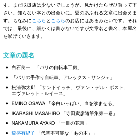
す。まだ取扱店は少ないでしょうが、見かけたらぜひ買って下
さい。知らない本との出会いに。愛のあふれる文章に出会えま
す。ちなみに
こちら
と
こちら
のお店にはあるみたいです。それ
では、最後に、細かくは書かないですが文章名と書名、本屋名
を挙げていきます。
文章の題名
白石良一 「パリの自転車工房」
「パリの手作り自転車、アレックス・サンジェ」
松浦弥太郎 「サンドイッチ、ヴァン・デル・ポスト、
エヴァレット・ルイース」
EMINO OSAWA 「余白いっぱい、血を滲ませる」
IKARASHI MASAHIRO 「寺田寅彦随筆集第一巻」
NAKAMURA AYAKO 「一冊の花束」
稲盛有紀子
「代替不可能な「あの本」」