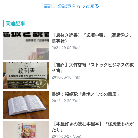
「書評」の記事をもっと見る
関連記事
【息抜き読書】『辺境中毒』（高野秀之、
集英社）
2021-09-05(Sun)
【書評】大竹啓裕『ストックビジネスの教
科書』
2016-06-16(Thu)
書評：福嶋聡「劇場としての書店」
2012-12-30(Sun)
【本屋好きの読む本屋本】『桜風堂ものが
たり』
2017-03-27(Mon)