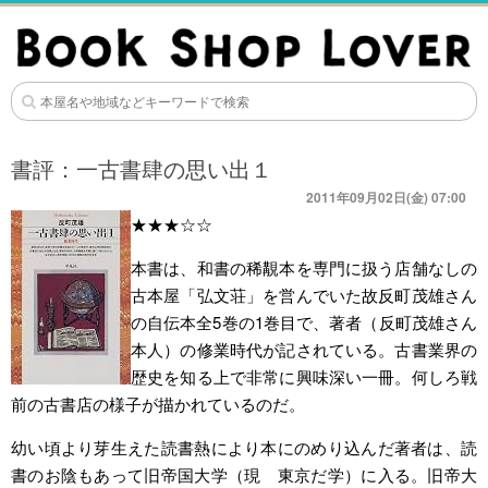
書評：一古書肆の思い出１
2011年09月02日(金) 07:00
★★★☆☆
本書は、和書の稀覯本を専門に扱う店舗なしの
古本屋「弘文荘」を営んでいた故反町茂雄さん
の自伝本全5巻の1巻目で、著者（反町茂雄さん
本人）の修業時代が記されている。古書業界の
歴史を知る上で非常に興味深い一冊。何しろ戦
前の古書店の様子が描かれているのだ。
幼い頃より芽生えた読書熱により本にのめり込んだ著者は、読
書のお陰もあって旧帝国大学（現 東京だ学）に入る。旧帝大