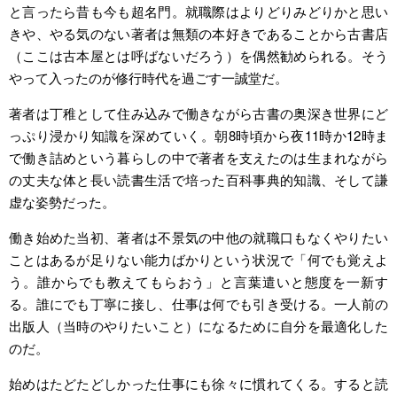
と言ったら昔も今も超名門。就職際はよりどりみどりかと思い
きや、やる気のない著者は無類の本好きであることから古書店
（ここは古本屋とは呼ばないだろう）を偶然勧められる。そう
やって入ったのが修行時代を過ごす一誠堂だ。
著者は丁稚として住み込みで働きながら古書の奥深き世界にど
っぷり浸かり知識を深めていく。朝8時頃から夜11時か12時ま
で働き詰めという暮らしの中で著者を支えたのは生まれながら
の丈夫な体と長い読書生活で培った百科事典的知識、そして謙
虚な姿勢だった。
働き始めた当初、著者は不景気の中他の就職口もなくやりたい
ことはあるが足りない能力ばかりという状況で「何でも覚えよ
う。誰からでも教えてもらおう」と言葉遣いと態度を一新す
る。誰にでも丁寧に接し、仕事は何でも引き受ける。一人前の
出版人（当時のやりたいこと）になるために自分を最適化した
のだ。
始めはたどたどしかった仕事にも徐々に慣れてくる。すると読