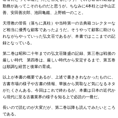
勤務があってこそのものだと思うが。ちなみに4本柱とは中山正
善、安田善次郎、池田亀鑑、上野精一のこと。
天理教の管長（落ちに真柱）や当時第一の古典籍コレクターな
ど相当に優秀な顧客であったようだ。そうやって顧客に助けら
れながらやっていった弘文荘であるが、本書ではここまでの記
録となっている。
第二巻は昭和二十年までの弘文荘隆盛の記録、第三巻は戦後の
厳しい時代 第四巻は、厳しい時代から安定するまで、第五巻
は順調な経営と後輩の育成。
以上が本書の概要であるが、上述で書ききれなかったものに、
古書市場の様子や古書の情報、華族から買取など気になるネタ
がたくさんある。今回はこれで終わるが、本書は日本の近代か
ら現代に至る古書業界の様子を知る上で必読の一冊だ。
長いので読むのが大変だが、第二巻以降も読んでみたいところ
である。