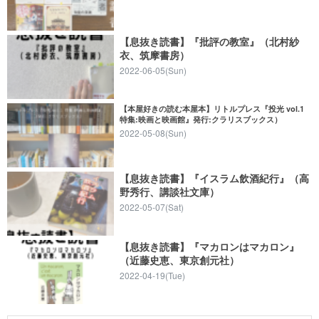
【息抜き読書】『批評の教室』（北村紗
衣、筑摩書房）
2022-06-05(Sun)
【本屋好きの読む本屋本】リトルプレス『投光 vol.1
特集:映画と映画館』発行:クラリスブックス）
2022-05-08(Sun)
【息抜き読書】『イスラム飲酒紀行』（高
野秀行、講談社文庫）
2022-05-07(Sat)
【息抜き読書】『マカロンはマカロン』
（近藤史恵、東京創元社）
2022-04-19(Tue)