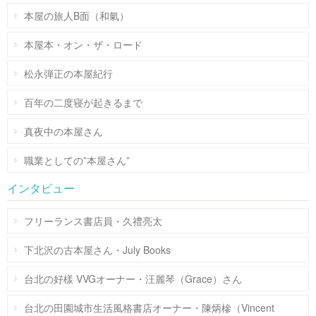
本屋の旅人B面（和氣）
本屋本・オン・ザ・ロード
松永弾正の本屋紀行
百年の二度寝が起きるまで
真夜中の本屋さん
職業としての”本屋さん”
インタビュー
フリーランス書店員・久禮亮太
下北沢の古本屋さん・July Books
台北の好樣 VVGオーナー・汪麗琴（Grace）さん
台北の田園城市生活風格書店オーナー・陳炳槮（Vincent