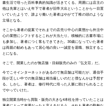
書生活で培った百科事典的知識が活きてくる。周囲には店主の
他は先輩とはいえ年下で著者が旧帝大出ということから一目置
いていたようで、誰より働いた著者はやがて丁稚の頭のような
立場となる。
そこから著者の提案でそれまでの店売り中心の業態から外注中
心の業態にシフトするとこれが大当たり。積極的に古書市場に
も参加し、著者につく客もできてきた。30歳になっていた著者
は両親の勧めもあって居心地の良い一誠堂を退職、独立するこ
とになる。
そこで、開業したのが無店舗・目録販売のみの「弘文荘」だ。
今でこそインターネットがあるので無店舗は可能だが、通信手
段が乏しい中での無店舗は相当厳しいのだと僕なんかは予想す
る。しかし、著者は、修行時代に培った人脈に助けられること
でやっていけた。
独立開業当時から買取・販売の大きな4本柱を持っていたことは
著者にとって幸運だったと言えるだろう。それも著者の勤勉な