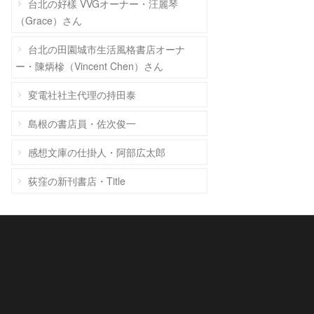
台北の好樣 VVGオーナー・汪麗琴
（Grace）さん
台北の田園城市生活風格書店オーナ
ー・陳炳槮（Vincent Chen）さん
変電社社主代理の持田泰
島根の書店員・佐次俊一
感想文庫の仕掛人・阿部広太郎
荻窪の新刊書店・Title