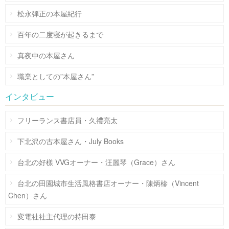
松永弾正の本屋紀行
百年の二度寝が起きるまで
真夜中の本屋さん
職業としての”本屋さん”
インタビュー
フリーランス書店員・久禮亮太
下北沢の古本屋さん・July Books
台北の好樣 VVGオーナー・汪麗琴（Grace）さん
台北の田園城市生活風格書店オーナー・陳炳槮（Vincent
Chen）さん
変電社社主代理の持田泰