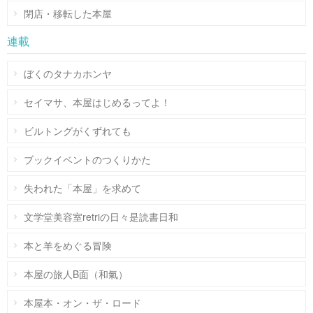
閉店・移転した本屋
連載
ぼくのタナカホンヤ
セイマサ、本屋はじめるってよ！
ビルトングがくずれても
ブックイベントのつくりかた
失われた「本屋」を求めて
文学堂美容室retriの日々是読書日和
本と羊をめぐる冒険
本屋の旅人B面（和氣）
本屋本・オン・ザ・ロード