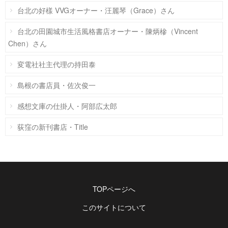
台北の好樣 VVGオーナー・汪麗琴（Grace）さん
台北の田園城市生活風格書店オーナー・陳炳槮（Vincent
Chen）さん
変電社社主代理の持田泰
島根の書店員・佐次俊一
感想文庫の仕掛人・阿部広太郎
荻窪の新刊書店・Title
TOPページへ
このサイトについて