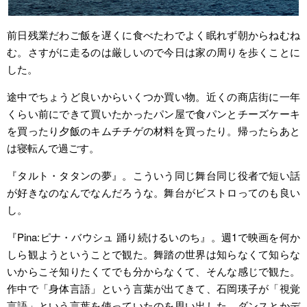
前日残業だわご飯を遅くに食べたわでよく眠れず朝からねむね
む。さすがに走るのは厳しいので今日は家の周りを歩くことに
した。
途中でちょうど良いからいくつか買い物。近くの商店街に一年
くらい前にできて買いたかったパン屋で食パンとチーズケーキ
を買ったり夕飯のキムチチゲの材料を買ったり。帰ったらあと
は寝転んで過ごす。
『タルト・タタンの夢』。こういう同じ舞台同じ役者で短い話
が好きなのなんでなんだろうな。舞台がビストロってのも良い
し。
『Pina:ピナ・バウシュ 踊り続けるいのち』。週1で映画を何か
しら観ようということで観た。舞踏の世界は知らなくて知らな
いからこそ知りたくてでも分からなくて、そんな感じで観た。
作中で「身体言語」という言葉が出てきて、石岡瑛子が「視覚
言語」という言葉を使っていたのを思い出した。ダンスとかデ