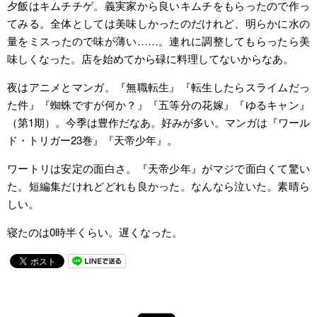
夕飯はキムチチゲ。義実家から良いキムチをもらったので作っ
てみる。全体としては美味しかったのだけれど、明らかに水の
量をミスったので味が薄い……。連れに調整してもらったら美
味しくなった。店を始めてから碌に料理してないからなあ。
夜はアニメとマンガ。『無職転生』『転生したらスライムだっ
た件』『蜘蛛ですが何か？』『五等分の花嫁』『ゆるキャン』
（第1期）。今季は豊作だなあ。好みが多い。マンガは『ワール
ド・トリガー23巻』『天帝少年』。
ワートリは安定の面白さ。『天帝少年』がマジで面白くて驚い
た。短編集だけれどどれも良かった。なんなら泣いた。素晴ら
しい。
寝たのは0時半くらい。遅くなった。