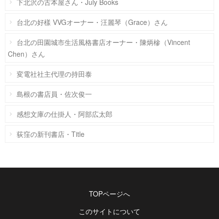
下北沢の古本屋さん・July Books
台北の好樣 VVGオーナー・汪麗琴（Grace）さん
台北の田園城市生活風格書店オーナー・陳炳槮（Vincent
Chen）さん
変電社社主代理の持田泰
島根の書店員・佐次俊一
感想文庫の仕掛人・阿部広太郎
荻窪の新刊書店・Title
TOPページへ
このサイトについて