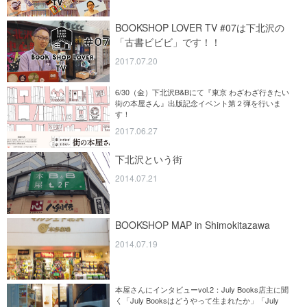
BOOKSHOP LOVER TV #07は下北沢の
「古書ビビビ」です！！
2017.07.20
6/30（金）下北沢B&Bにて『東京 わざわざ行きたい
街の本屋さん』出版記念イベント第２弾を行いま
す！
2017.06.27
下北沢という街
2014.07.21
BOOKSHOP MAP in Shimokitazawa
2014.07.19
本屋さんにインタビューvol.2：July Books店主に聞
く「July Booksはどうやって生まれたか」「July