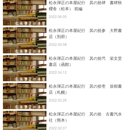
松永弾正の本屋紀行 其の拾肆 書肆秋
櫻舎（松本） 前編
2022.06.05
松永弾正の本屋紀行 其の拾参 大野書
店（別府）
2022.05.08
松永弾正の本屋紀行 其の拾弐 栄文堂
書店（函館）
2022.04.12
松永弾正の本屋紀行 其の拾壱 並樹書
店（札幌）
2022.02.26
松永弾正の本屋紀行 其の拾 古書汽水
社（熊本）
2022.02.07