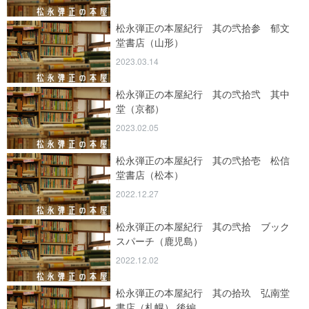
松永弾正の本屋紀行 其の弐拾参 郁文
堂書店（山形）
2023.03.14
松永弾正の本屋紀行 其の弐拾弐 其中
堂（京都）
2023.02.05
松永弾正の本屋紀行 其の弐拾壱 松信
堂書店（松本）
2022.12.27
松永弾正の本屋紀行 其の弐拾 ブック
スパーチ（鹿児島）
2022.12.02
松永弾正の本屋紀行 其の拾玖 弘南堂
書店（札幌） 後編