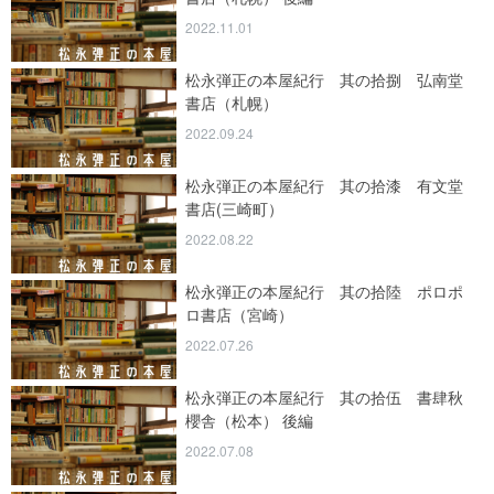
2022.11.01
松永弾正の本屋紀行 其の拾捌 弘南堂
書店（札幌）
2022.09.24
松永弾正の本屋紀行 其の拾漆 有文堂
書店(三崎町）
2022.08.22
松永弾正の本屋紀行 其の拾陸 ポロポ
ロ書店（宮崎）
2022.07.26
松永弾正の本屋紀行 其の拾伍 書肆秋
櫻舎（松本） 後編
2022.07.08