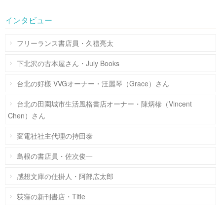
インタビュー
フリーランス書店員・久禮亮太
下北沢の古本屋さん・July Books
台北の好樣 VVGオーナー・汪麗琴（Grace）さん
台北の田園城市生活風格書店オーナー・陳炳槮（Vincent
Chen）さん
変電社社主代理の持田泰
島根の書店員・佐次俊一
感想文庫の仕掛人・阿部広太郎
荻窪の新刊書店・Title