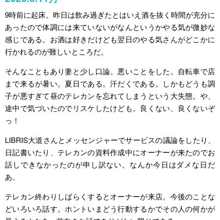
9時前に起床。昨日は飲み過ぎたとはいえ酒を抜く時間が充分に
あったので体調には来ていないがなんというかやる気が微妙な
感じである。お酒は好きだけども翌日のやる気さんがどこかに
行かれるのが難しいところだ。
そんなこともあり妻と少し口論。悪いことをした。自転車で店
まで来るが暑い。夏日である。汗だくである。しかもどうも調
子が悪すぎて昼のテレカンを忘れてしまうという大失態。や、
途中で気づいたのでリスケしたけども。良くない、良くないぞ
っ！
LIBRIS大道さんとメッセンジャーでサービスの議論をしたり、
日記書いたり、テレカンの資料作成中にオーナーが来たのでお
話しできなかったのが申し訳ない。なんか今日はダメな日だ
あ。
テレカン終わりしばらくするとオーナーが来店。今後のことな
どいろいろ話す。ホントいまどう行動するかでその人の何かが