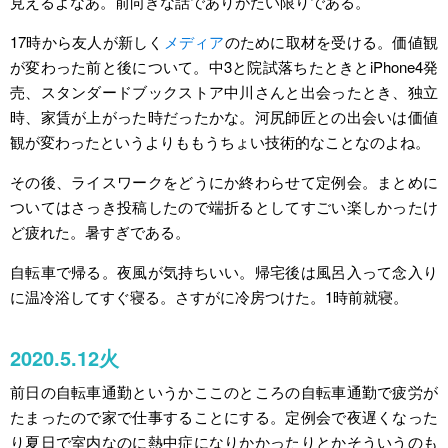
見えるよなあ。前向きな話でありがたい限りである。
17時から友人が新しく
メディア
のために取材を受ける。価値観
が変わった前と後について。中3と院試落ちたときとiPhone4発
売、スタンダードブックストア中川さんと出会ったとき、独立
時、家賃が上がった時だったかな。河尻師匠との出会いは価値
観が変わったというよりももうちょい技術的なことなのよね。
その後、ライスワークをどうにか終わらせて定例会。まとめに
ついてはさっき投稿したので端折るとしてすごい楽しかったけ
ど疲れた。暑すぎである。
自転車で帰る。夜風が気持ちいい。帰宅後は風呂入って念入り
に温冷浴してすぐ寝る。さすがに冷房つけた。1時前就寝。
2020.5.12火
前日の自転車通勤というかここのところの自転車通勤で疲労が
たまったので家で仕事することにする。定例会で夜遅くなった
り夏日で室内なのに熱中症になりかかったりとかそういうのも