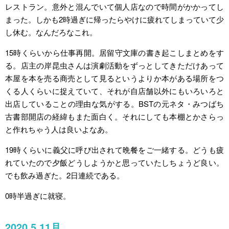
レストラン。意外と混んでいて個人店なので時間がかかってし
まった。しかも2時過ぎに帰ったらやけに疲れてしまっていて少
し休む。なんだろなこれ。
15時くらいから仕事再開。居留守文庫の書き起こしまとめをす
る。店主の岸昆虫さんは演劇活動をずっとしてきただけあって
本屋を本を売る商売として見るというよりか本がある場所をつ
くる人くらいに捉えていて、それが自店舗以外にもいろいろと
出店していることの理由な気がする。BSTの元ネタ・みつばち
古書部開店の経緯もまた面白く。それにしても本棚とかさらっ
と作れちゃう人は良いよなあ。
19時くらいに義父に呼び出されて晩餐をご一緒する。どうも疲
れていたので夕飯どうしようかと思っていたしちょうど良い。
でも飲み過ぎた。2日連続である。
0時半過ぎに就寝。
2020.5.11月