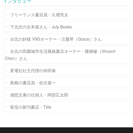
インタビュー
フリーランス書店員・久禮亮太
下北沢の古本屋さん・July Books
台北の好樣 VVGオーナー・汪麗琴（Grace）さん
台北の田園城市生活風格書店オーナー・陳炳槮（Vincent
Chen）さん
変電社社主代理の持田泰
島根の書店員・佐次俊一
感想文庫の仕掛人・阿部広太郎
荻窪の新刊書店・Title