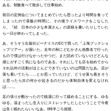
ある。朝飯食べて散歩して仕事始め。
前日の定例会についてまとめていたら思ったより時間を食って
しまったので昼飯の時間に。その後ライスワークをこなした
り、『続 日本の小さな本屋さん』の原稿を書いたりしていた
ら一日が終わってしまった。
あ、そうそう出版社ビーナイスのECで買った『上海ブックショ
ップツアー』が届いた。去年の秋にどむかさん他数名で行った
もので僕は行けなかったやつだ。まだ読めていないけどどんな
感じがすごく気になるのである。それにしても店を始めてから
それ以外の活動がほとんどできていないのは問題だなあ。店が
落ち着いてたら……とか思っていたけど、どうせ落ち着きそう
と思ったら次の何かが起きるのだから体制自体を変えなけれ
ば……。
足の張りが酷かったので銭湯に行って緩めることにする。ゆる
ゆる。温まったし念入りにストレッチしたしということで今夜
は良く眠れたらいいなあ。0時半ごろ就寝。