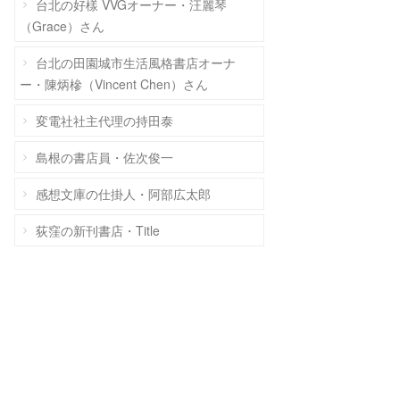
台北の好樣 VVGオーナー・汪麗琴
（Grace）さん
台北の田園城市生活風格書店オーナ
ー・陳炳槮（Vincent Chen）さん
変電社社主代理の持田泰
島根の書店員・佐次俊一
感想文庫の仕掛人・阿部広太郎
荻窪の新刊書店・Title