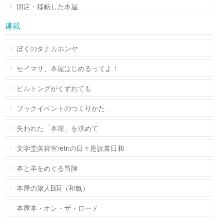
閉店・移転した本屋
連載
ぼくのタナカホンヤ
セイマサ、本屋はじめるってよ！
ビルトングがくずれても
ブックイベントのつくりかた
失われた「本屋」を求めて
文学堂美容室retriの日々是読書日和
本と羊をめぐる冒険
本屋の旅人B面（和氣）
本屋本・オン・ザ・ロード