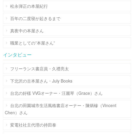
松永弾正の本屋紀行
百年の二度寝が起きるまで
真夜中の本屋さん
職業としての”本屋さん”
インタビュー
フリーランス書店員・久禮亮太
下北沢の古本屋さん・July Books
台北の好樣 VVGオーナー・汪麗琴（Grace）さん
台北の田園城市生活風格書店オーナー・陳炳槮（Vincent
Chen）さん
変電社社主代理の持田泰