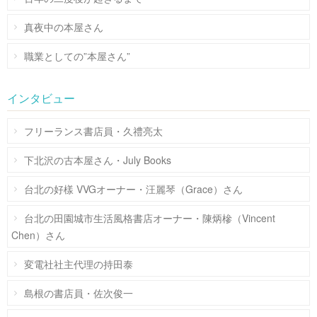
真夜中の本屋さん
職業としての”本屋さん”
インタビュー
フリーランス書店員・久禮亮太
下北沢の古本屋さん・July Books
台北の好樣 VVGオーナー・汪麗琴（Grace）さん
台北の田園城市生活風格書店オーナー・陳炳槮（Vincent
Chen）さん
変電社社主代理の持田泰
島根の書店員・佐次俊一