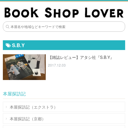
S.B.Y
【雑誌レビュー】アタシ社『S.B.Y』
2017.12.03
本屋探訪記
本屋探訪記（エクストラ）
本屋探訪記（京都）