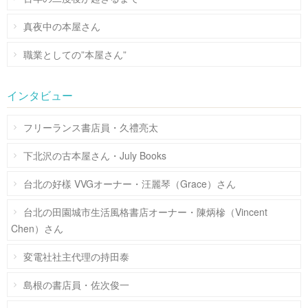
真夜中の本屋さん
職業としての”本屋さん”
インタビュー
フリーランス書店員・久禮亮太
下北沢の古本屋さん・July Books
台北の好樣 VVGオーナー・汪麗琴（Grace）さん
台北の田園城市生活風格書店オーナー・陳炳槮（Vincent
Chen）さん
変電社社主代理の持田泰
島根の書店員・佐次俊一