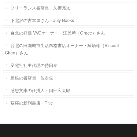
フリーランス書店員・久禮亮太
下北沢の古本屋さん・July Books
台北の好樣 VVGオーナー・汪麗琴（Grace）さん
台北の田園城市生活風格書店オーナー・陳炳槮（Vincent
Chen）さん
変電社社主代理の持田泰
島根の書店員・佐次俊一
感想文庫の仕掛人・阿部広太郎
荻窪の新刊書店・Title