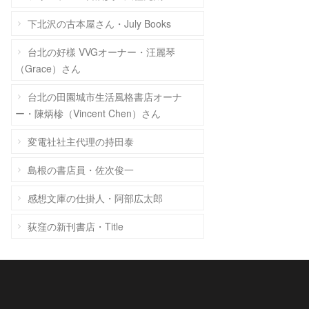
下北沢の古本屋さん・July Books
台北の好樣 VVGオーナー・汪麗琴
（Grace）さん
台北の田園城市生活風格書店オーナ
ー・陳炳槮（Vincent Chen）さん
変電社社主代理の持田泰
島根の書店員・佐次俊一
感想文庫の仕掛人・阿部広太郎
荻窪の新刊書店・Title