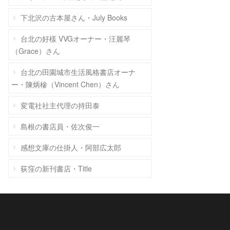
下北沢の古本屋さん・July Books
台北の好樣 VVGオーナー・汪麗琴
（Grace）さん
台北の田園城市生活風格書店オーナ
ー・陳炳槮（Vincent Chen）さん
変電社社主代理の持田泰
島根の書店員・佐次俊一
感想文庫の仕掛人・阿部広太郎
荻窪の新刊書店・Title