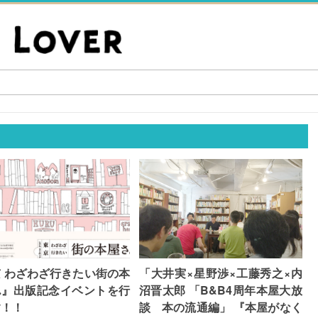
 わざわざ行きたい街の本
「大井実×星野渉×工藤秀之×内
ん』出版記念イベントを行
沼晋太郎 「B&B4周年本屋大放
す！！
談 本の流通編」 『本屋がなく