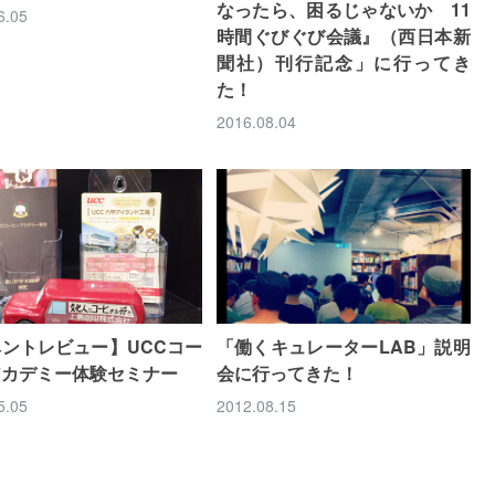
なったら、困るじゃないか 11
6.05
時間ぐびぐび会議』（西日本新
聞社）刊行記念」に行ってき
た！
2016.08.04
ントレビュー】UCCコー
「働くキュレーターLAB」説明
アカデミー体験セミナー
会に行ってきた！
5.05
2012.08.15