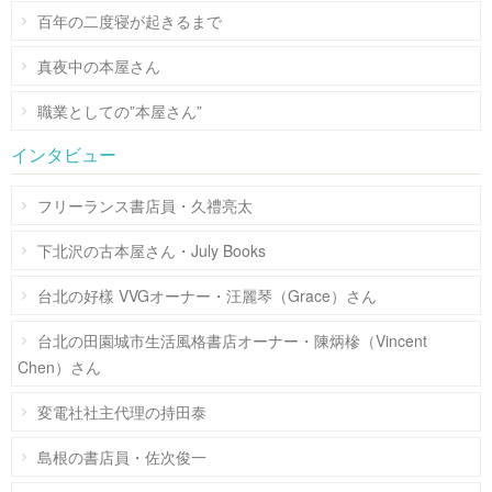
百年の二度寝が起きるまで
真夜中の本屋さん
職業としての”本屋さん”
インタビュー
フリーランス書店員・久禮亮太
下北沢の古本屋さん・July Books
台北の好樣 VVGオーナー・汪麗琴（Grace）さん
台北の田園城市生活風格書店オーナー・陳炳槮（Vincent
Chen）さん
変電社社主代理の持田泰
島根の書店員・佐次俊一