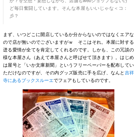
か？を空想・妄想しながら、店舗もwebショップもないけ
ど毎日奮闘しています。そんな本屋もいいじゃな＜コ：
彡？
まず、いつどこに開店しているか分からないのではなくエアな
ので店が無いのでございますがｗ そこはそれ。本屋に対する
迸る愛情が全てを肯定してくれるのです。しかも、この冗談の
様な本屋さん（あえて本屋さんと呼ばせて頂きます）。はじめ
は屋号と「いか文庫新聞」というフリーペーパーを配布してい
ただけなのですが、その内グッズ販売に手を広げ、なんと
吉祥
寺にあるブックスルーエ
でフェアもしているのです。