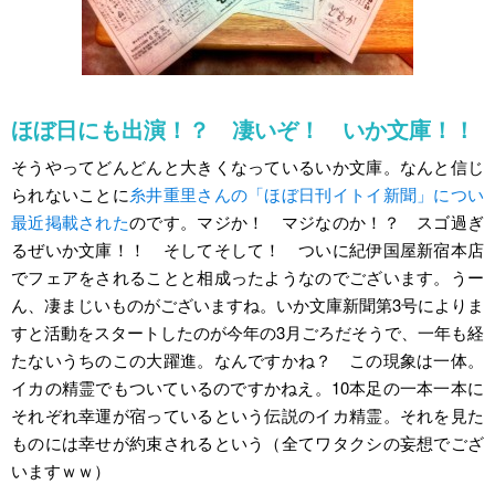
ほぼ日にも出演！？ 凄いぞ！ いか文庫！！
そうやってどんどんと大きくなっているいか文庫。なんと信じ
られないことに
糸井重里さんの「ほぼ日刊イトイ新聞」につい
最近掲載された
のです。マジか！ マジなのか！？ スゴ過ぎ
るぜいか文庫！！ そしてそして！ ついに紀伊国屋新宿本店
でフェアをされることと相成ったようなのでございます。うー
ん、凄まじいものがございますね。いか文庫新聞第3号によりま
すと活動をスタートしたのが今年の3月ごろだそうで、一年も経
たないうちのこの大躍進。なんですかね？ この現象は一体。
イカの精霊でもついているのですかねえ。10本足の一本一本に
それぞれ幸運が宿っているという伝説のイカ精霊。それを見た
ものには幸せが約束されるという（全てワタクシの妄想でござ
いますｗｗ）