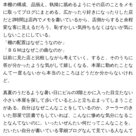
本棚の構成、品揃え。執拗に舐めるようにその店のことをメモ
に取ってブログにまとめる。広かったり好きになったりした店
だと2時間は店内でメモを書いているから、店側からすると余程
変な客に見えるだろう。恥ずかしい気持ちもなくはないが気に
しないことにしている。
「棚の配置はなぜこうなのか」
「ＢＧＭはなぜこの曲なのか」
以前に見た店と比較しながら考えていく。すると、そのうちに
答が分かったような気がして嬉しくなる。本屋に勤めたことな
んて一度もないから本当のところはどうだか分からないけれ
ど。
真夏のうだるような暑い日にビルの3階とかに入った目立たない
小さい本屋を探して歩いているとふと立ち止まってしまうこと
がある。自分はなぜこんなことをしているのか。クーラーのき
いた部屋で読書でもしていれば、こんなに惨めな気分になるこ
となんてないのに。いったいぜんたい何だってこんなことを。
だいたい自分が書いている零細ブログなんて見ている人なんて