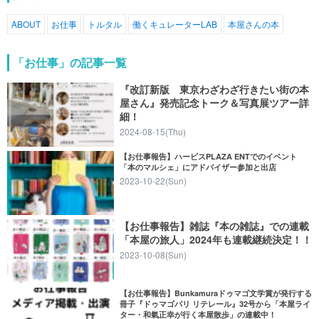
ABOUT
お仕事
トルタル
働くキュレーターLAB
本屋さんの本
「お仕事」の記事一覧
『改訂新版 東京わざわざ行きたい街の本
屋さん』発売記念トーク＆写真展ツアー詳
細！
2024-08-15(Thu)
【お仕事報告】ハービスPLAZA ENTでのイベント
「本のマルシェ」にアドバイザー参加と出店
2023-10-22(Sun)
【お仕事報告】雑誌『本の雑誌』での連載
「本屋の旅人」2024年も連載継続決定！！
2023-10-08(Sun)
【お仕事報告】Bunkamuraドゥマゴ文学賞が発行する
冊子『ドゥマゴパリ リテレール』32号から「本屋ライ
ター・和氣正幸が行く本屋散歩」の連載中！