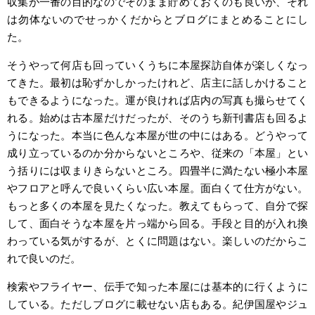
収集が一番の目的なのでそのまま貯めておくのも良いが、それ
は勿体ないのでせっかくだからとブログにまとめることにし
た。
そうやって何店も回っていくうちに本屋探訪自体が楽しくなっ
てきた。最初は恥ずかしかったけれど、店主に話しかけること
もできるようになった。運が良ければ店内の写真も撮らせてく
れる。始めは古本屋だけだったが、そのうち新刊書店も回るよ
うになった。本当に色んな本屋が世の中にはある。どうやって
成り立っているのか分からないところや、従来の「本屋」とい
う括りには収まりきらないところ。四畳半に満たない極小本屋
やフロアと呼んで良いくらい広い本屋。面白くて仕方がない。
もっと多くの本屋を見たくなった。教えてもらって、自分で探
して、面白そうな本屋を片っ端から回る。手段と目的が入れ換
わっている気がするが、とくに問題はない。楽しいのだからこ
れで良いのだ。
検索やフライヤー、伝手で知った本屋には基本的に行くように
している。ただしブログに載せない店もある。紀伊国屋やジュ