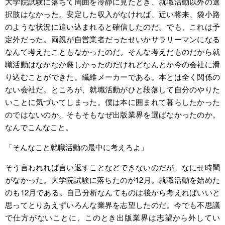
大学院試験に落ちて周囲を冷静に見たとき、就職活動以外の選
択肢はなかった。安定した収入がなければ、近い将来、袋小路
のような状況に追い込まれると確信したのだ。でも、これは予
定外だった。両親が自営業者だったせいかサラリーマンになる
なんて考えたこともなかったのだ。そんな考えだものだから就
職活動はなかなか厳しかったのだけれどなんとか今の会社に滑
り込むことができた。繊維メーカーである。本とは全く関係の
ない会社だ。ところが、就職活動がひと段落して自分のやりた
いことに気づいてしまった。僕は本に囲まれて暮らしたかった
のではないのか。そもそもなぜ出版業界を選ばなかったのか。
なんでこんなこと。
「そんなこと就職活動の最中に考えろよ」
そう言われれば言い返すことなどできないのだが、なにせ時間
がなかった。大学院試験に落ちたのが12月。就職活動を始めた
のも12月である。自己分析なんてものは後から考えればいいと
思ってとりあえずいろんな業界を志望したのだ。今でも不思議
で仕方がないことに、このとき出版業界は志望から外してい