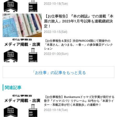
2022-10-18(Tue)
【お仕事報告】『本の雑誌』での連載「本
屋の旅人」2023年1月号以降も連載継続決
定！
2022-10-15(Sat)
【お仕事報告＆宣伝】渋谷PARCO8階にて開催中の
「本屋さん、あつまる。～春～」の参加書店ディレク
ション
2022-01-30(Sun)
「お仕事」の記事をもっと見る
関連記事
【お仕事報告】Bunkamuraドゥマゴ文学賞が発行する
冊子『ドゥマゴパリ リテレール』32号から「本屋ライ
ター・和氣正幸が行く本屋散歩」の連載中！
2022-10-18(Tue)