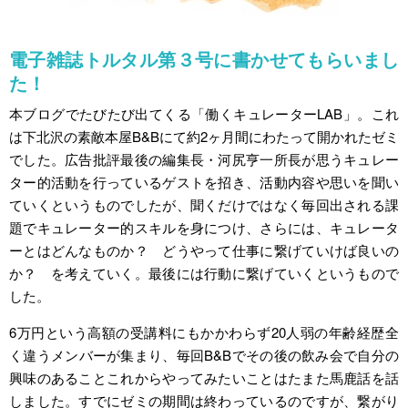
電子雑誌トルタル第３号に書かせてもらいまし
た！
本ブログでたびたび出てくる「働くキュレーターLAB」。これ
は下北沢の素敵本屋B&Bにて約2ヶ月間にわたって開かれたゼミ
でした。広告批評最後の編集長・河尻亨一所長が思うキュレー
ター的活動を行っているゲストを招き、活動内容や思いを聞い
ていくというものでしたが、聞くだけではなく毎回出される課
題でキュレーター的スキルを身につけ、さらには、キュレータ
ーとはどんなものか？ どうやって仕事に繋げていけば良いの
か？ を考えていく。最後には行動に繋げていくというもので
した。
6万円という高額の受講料にもかかわらず20人弱の年齢経歴全
く違うメンバーが集まり、毎回B&Bでその後の飲み会で自分の
興味のあることこれからやってみたいことはたまた馬鹿話を話
しました。すでにゼミの期間は終わっているのですが、繋がり