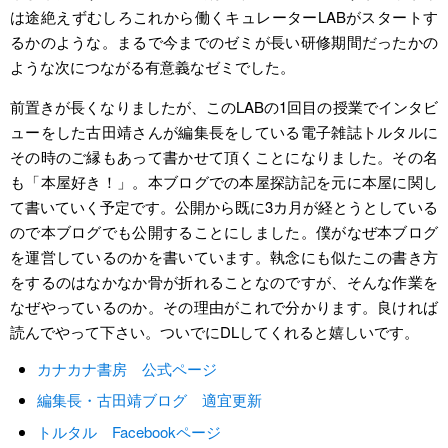
は途絶えずむしろこれから働くキュレーターLABがスタートす
るかのような。まるで今までのゼミが長い研修期間だったかの
ような次につながる有意義なゼミでした。
前置きが長くなりましたが、このLABの1回目の授業でインタビ
ューをした古田靖さんが編集長をしている電子雑誌トルタルに
その時のご縁もあって書かせて頂くことになりました。その名
も「本屋好き！」。本ブログでの本屋探訪記を元に本屋に関し
て書いていく予定です。公開から既に3カ月が経とうとしている
ので本ブログでも公開することにしました。僕がなぜ本ブログ
を運営しているのかを書いています。執念にも似たこの書き方
をするのはなかなか骨が折れることなのですが、そんな作業を
なぜやっているのか。その理由がこれで分かります。良ければ
読んでやって下さい。ついでにDLしてくれると嬉しいです。
カナカナ書房 公式ページ
編集長・古田靖ブログ 適宜更新
トルタル Facebookページ