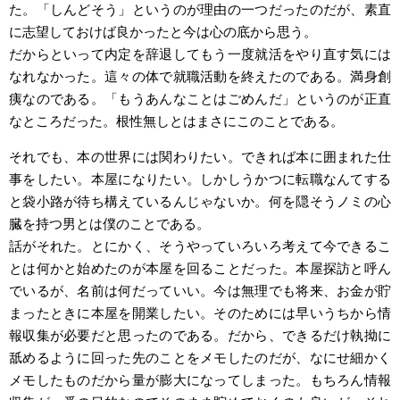
た。「しんどそう」というのが理由の一つだったのだが、素直
に志望しておけば良かったと今は心の底から思う。
だからといって内定を辞退してもう一度就活をやり直す気には
なれなかった。這々の体で就職活動を終えたのである。満身創
痍なのである。「もうあんなことはごめんだ」というのが正直
なところだった。根性無しとはまさにこのことである。
それでも、本の世界には関わりたい。できれば本に囲まれた仕
事をしたい。本屋になりたい。しかしうかつに転職なんてする
と袋小路が待ち構えているんじゃないか。何を隠そうノミの心
臓を持つ男とは僕のことである。
話がそれた。とにかく、そうやっていろいろ考えて今できるこ
とは何かと始めたのが本屋を回ることだった。本屋探訪と呼ん
でいるが、名前は何だっていい。今は無理でも将来、お金が貯
まったときに本屋を開業したい。そのためには早いうちから情
報収集が必要だと思ったのである。だから、できるだけ執拗に
舐めるように回った先のことをメモしたのだが、なにせ細かく
メモしたものだから量が膨大になってしまった。もちろん情報