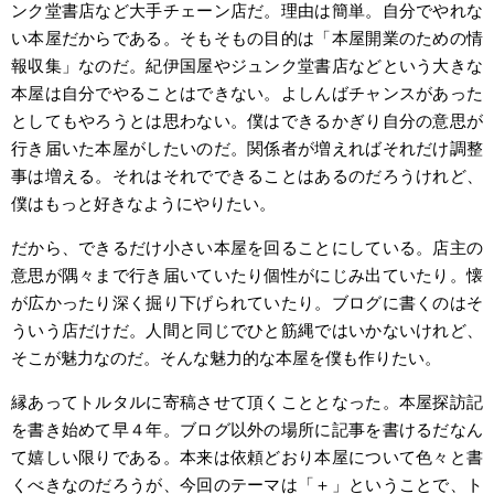
ンク堂書店など大手チェーン店だ。理由は簡単。自分でやれな
い本屋だからである。そもそもの目的は「本屋開業のための情
報収集」なのだ。紀伊国屋やジュンク堂書店などという大きな
本屋は自分でやることはできない。よしんばチャンスがあった
としてもやろうとは思わない。僕はできるかぎり自分の意思が
行き届いた本屋がしたいのだ。関係者が増えればそれだけ調整
事は増える。それはそれでできることはあるのだろうけれど、
僕はもっと好きなようにやりたい。
だから、できるだけ小さい本屋を回ることにしている。店主の
意思が隅々まで行き届いていたり個性がにじみ出ていたり。懐
が広かったり深く掘り下げられていたり。ブログに書くのはそ
ういう店だけだ。人間と同じでひと筋縄ではいかないけれど、
そこが魅力なのだ。そんな魅力的な本屋を僕も作りたい。
縁あってトルタルに寄稿させて頂くこととなった。本屋探訪記
を書き始めて早４年。ブログ以外の場所に記事を書けるだなん
て嬉しい限りである。本来は依頼どおり本屋について色々と書
くべきなのだろうが、今回のテーマは「＋」ということで、ト