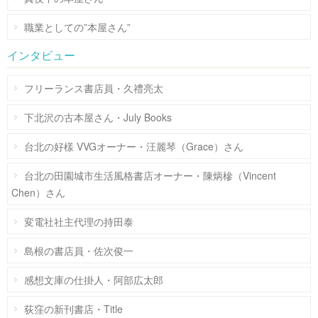
職業としての”本屋さん”
インタビュー
フリーランス書店員・久禮亮太
下北沢の古本屋さん・July Books
台北の好樣 VVGオーナー・汪麗琴（Grace）さん
台北の田園城市生活風格書店オーナー・陳炳槮（Vincent
Chen）さん
変電社社主代理の持田泰
島根の書店員・佐次俊一
感想文庫の仕掛人・阿部広太郎
荻窪の新刊書店・Title