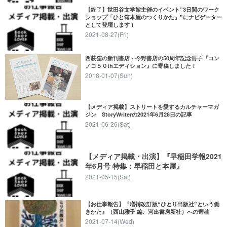
【終了】世田谷文学館主催のイベント”3日間のワーク
ショップ「ひと箱本屋のつくりかた」”にナビゲーター
として登壇します！
2021-08-27(Fri)
西荻窪の新刊書店・今野書店の50周年記念冊子『コン
ノコ５０thエディション』に寄稿しました！
2018-01-07(Sun)
【メディア掲載】ストリートを愛するカルチャーマガ
ジン StoryWriterの2021年6月26日の記事
2021-06-26(Sat)
【メディア掲載・出演】『早稲田学報2021
年6月号 特集：早稲田と本屋』
2021-05-15(Sat)
【お仕事報告】『増補改訂版“ひとり出版社”という働
きかた』（西山雅子 編、河出書房新社）への寄稿
2021-07-14(Wed)