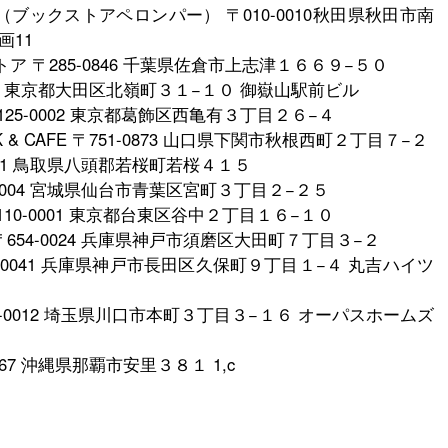
llonpää（ブックストアペロンパー） 〒010-0010秋田県秋田市南
画11
トア 〒285-0846 千葉県佐倉市上志津１６６９−５０
0073 東京都大田区北嶺町３１−１０ 御嶽山駅前ビル
oks 〒125-0002 東京都葛飾区西亀有３丁目２６−４
OK & CAFE 〒751-0873 山口県下関市秋根西町２丁目７−２
-0701 鳥取県八頭郡若桜町若桜４１５
0-0004 宮城県仙台市青葉区宮町３丁目２−２５
〒110-0001 東京都台東区谷中２丁目１６−１０
 books 〒654-0024 兵庫県神戸市須磨区大田町７丁目３−２
53-0041 兵庫県神戸市長田区久保町９丁目１−４ 丸吉ハイツ
332-0012 埼玉県川口市本町３丁目３−１６ オーパスホームズ
0067 沖縄県那覇市安里３８１ 1,c