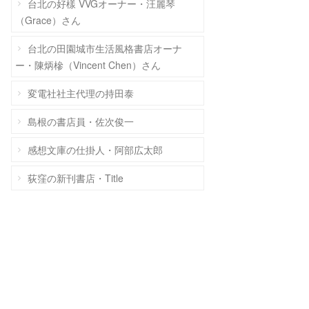
台北の好樣 VVGオーナー・汪麗琴
（Grace）さん
台北の田園城市生活風格書店オーナ
ー・陳炳槮（Vincent Chen）さん
変電社社主代理の持田泰
島根の書店員・佐次俊一
感想文庫の仕掛人・阿部広太郎
荻窪の新刊書店・Title