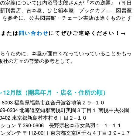
の定義については内沼晋太郎さんが『本の逆襲』（朝日
新刊書店、古本屋、ひと箱本屋、ブックカフェ、図書室
）を参考に、公共図書館・チェーン書店は除くものとす
Mまたは
問い合わせ
にてぜひご連絡ください！→
らうために。本屋が面白くなっていっていることをもっ
版社の方々の営業の参考として。
月～12月版（開業年月 ・店名・住所の順）
60-8003 福島県福島市森合丹波谷地前２９−１０
〒069-0234 北海道空知郡南幌町美園３丁目１ 南幌中央公園
 〒100-0402 東京都新島村本村６丁目２−１０
ーション 〒390-0806 長野県松本市女鳥羽１−１−１１
アンダンテ 〒112-0011 東京都文京区千石４丁目３９−１７