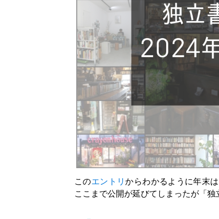
この
エントリ
からわかるように年末は
ここまで公開が延びてしまったが「独立書