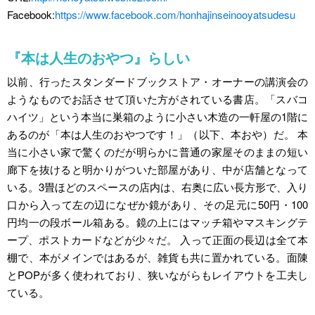
Facebook:
https://www.facebook.com/honhajinseinooyatsudesu
『本は人生のおやつ』らしい
以前、行ったスタンダードブックストア・オーナーの講演会の
ようなものでお話させて頂いた方がされている書店。「スバコ
ハイツ」という本当に巣箱のように小さい木造の一軒屋の1階に
あるのが「本は人生のおやつです！」（以下、本おや）だ。 本
当に小さい家で驚くのだが明らかに普通の家屋そのままの短い
廊下を抜けると明かりがついた部屋があり、中が店舗となって
いる。3畳ほどのスペースの店内は、右奥に広い長方形で、入り
口から入って左の辺になぜか鏡があり、その足元に50円・100
円均一の段ボール箱ある。鏡の上にはマッチ箱やマスキングテ
ープ、ポストカードなどが少々だ。 入って正面の長辺は全て本
棚で、本がメインではあるが、雑貨も共に置かれている。面陳
とPOPが多く使われており、狭いながらもレイアウトを工夫し
ている。