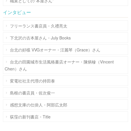
職業としての”本屋さん”
インタビュー
フリーランス書店員・久禮亮太
下北沢の古本屋さん・July Books
台北の好樣 VVGオーナー・汪麗琴（Grace）さん
台北の田園城市生活風格書店オーナー・陳炳槮（Vincent
Chen）さん
変電社社主代理の持田泰
島根の書店員・佐次俊一
感想文庫の仕掛人・阿部広太郎
荻窪の新刊書店・Title