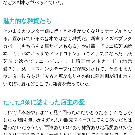
など大判本が並べられていた。
魅力的な雑貨たち
そのままカウンター側に行くと本棚がなくなり長テーブルとな
る。置かれているのは本ではなく雑貨だ。新書サイズのブック
カバー（もちろん文庫サイズもある）や封筒、『ミニ紙芝居絵
本 カッパのキッサでドンドコドン』（これ、気になった。紙
芝居で絵本でミニって…）、中崎町ポストカード（地元
愛？）、栞、マスキングテープなどが陳列されて、そのままカ
ウンター後ろを見てみると窓がありその前に陳列棚が組まれて
いてぽち袋などここでも雑貨を売っていた。
たった3条に詰まった店主の愛
これで「本おや」は全て見て回ったのだがどうだろう？ もしか
したら3畳も無いかも知れない販売スペースにてんこ盛りだとは
思わないだろうか。面陳ありPOPあり雑貨あり地元愛あり安売
りあり古本の買取あり新刊もあり、本当にてんこ盛りである。