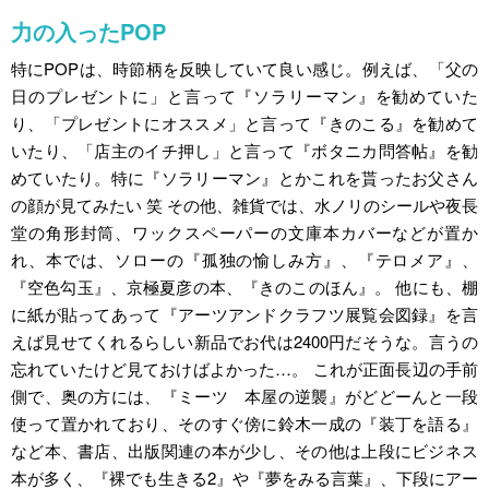
力の入ったPOP
特にPOPは、時節柄を反映していて良い感じ。例えば、「父の
日のプレゼントに」と言って『ソラリーマン』を勧めていた
り、「プレゼントにオススメ」と言って『きのこる』を勧めて
いたり、「店主のイチ押し」と言って『ボタニカ問答帖』を勧
めていたり。特に『ソラリーマン』とかこれを貰ったお父さん
の顔が見てみたい 笑 その他、雑貨では、水ノリのシールや夜長
堂の角形封筒、ワックスペーパーの文庫本カバーなどが置か
れ、本では、ソローの『孤独の愉しみ方』、『テロメア』、
『空色勾玉』、京極夏彦の本、『きのこのほん』。 他にも、棚
に紙が貼ってあって『アーツアンドクラフツ展覧会図録』を言
えば見せてくれるらしい新品でお代は2400円だそうな。言うの
忘れていたけど見ておけばよかった…。 これが正面長辺の手前
側で、奥の方には、『ミーツ 本屋の逆襲』がどどーんと一段
使って置かれており、そのすぐ傍に鈴木一成の『装丁を語る』
など本、書店、出版関連の本が少し、その他は上段にビジネス
本が多く、『裸でも生きる2』や『夢をみる言葉』、下段にアー