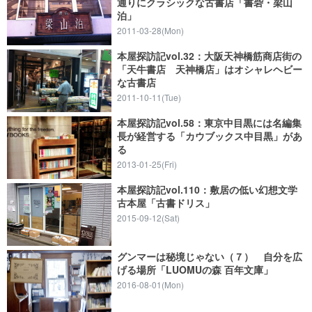
通りにクラシックな古書店「書砦・梁山
泊」
2011-03-28(Mon)
本屋探訪記vol.32：大阪天神橋筋商店街の
「天牛書店 天神橋店」はオシャレヘビー
な古書店
2011-10-11(Tue)
本屋探訪記vol.58：東京中目黒には名編集
長が経営する「カウブックス中目黒」があ
る
2013-01-25(Fri)
本屋探訪記vol.110：敷居の低い幻想文学
古本屋「古書ドリス」
2015-09-12(Sat)
グンマーは秘境じゃない（７） 自分を広
げる場所「LUOMUの森 百年文庫」
2016-08-01(Mon)