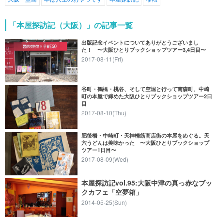
「本屋探訪記（大阪）」の記事一覧
出版記念イベントについてありがとうございまし
た！ 〜大阪ひとりブックショップツアー3,4日目〜
2017-08-11(Fri)
谷町・鶴橋・桃谷、そして空堀と行って南森町、中崎
町の本屋で締めた大阪ひとりブックショップツアー2日
目
2017-08-10(Thu)
肥後橋・中崎町・天神橋筋商店街の本屋をめぐる。天
六うどんは美味かった 〜大阪ひとりブックショップ
ツアー1日目〜
2017-08-09(Wed)
本屋探訪記vol.95:大阪中津の真っ赤なブッ
クカフェ「空夢箱」
2014-05-25(Sun)