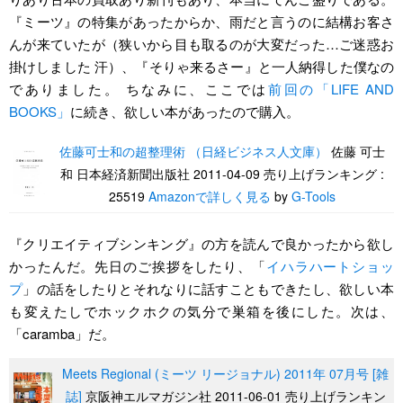
『ミーツ』の特集があったからか、雨だと言うのに結構お客さ
んが来ていたが（狭いから目も取るのが大変だった…ご迷惑お
掛けしました 汗）、『そりゃ来るさー』と一人納得した僕なの
でありました。 ちなみに、ここでは
前回の「LIFE AND
BOOKS」
に続き、欲しい本があったので購入。
佐藤可士和の超整理術 （日経ビジネス人文庫）
佐藤 可士
和 日本経済新聞出版社 2011-04-09 売り上げランキング :
25519
Amazonで詳しく見る
by
G-Tools
『クリエイティブシンキング』の方を読んで良かったから欲し
かったんだ。先日のご挨拶をしたり、「
イハラハートショッ
プ
」の話をしたりとそれなりに話すこともできたし、欲しい本
も変えたしでホックホクの気分で巣箱を後にした。次は、
「caramba」だ。
Meets Regional (ミーツ リージョナル) 2011年 07月号 [雑
誌]
京阪神エルマガジン社 2011-06-01 売り上げランキン