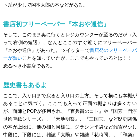
ト系が少しで岡本太郎の本などがある。
書店初フリーペーパー『本おや通信』
そして、このまま奥に行くとレジカウンターが至るのだが（入
って右側の短辺）、なんとここのすぐ近くにフリーペーパー
『本おや通信』があった。 ツイッターで
書店発のフリーペーパ
ーが熱い
ことを知っていたが、ここでもやっているとは！！
恐るべき小書店である。
歴史書もあるよ
ここで、入り口まで戻ると入り口の上方。そして横にも本棚が
あることに気づく。ここでも入って正面の棚よりは多くない
が、面陳とPOPが多用され、『百兵衛のコト』や『国芳一門浮
世絵草紙シリーズ』、『天地明察』、『三国志』など歴史関係
の本が上段に、他の棚と同様に、グラシン平袋など雑貨が少し
中段に、下段には、雑誌『太陽』や雑誌『花時間』、『和楽』