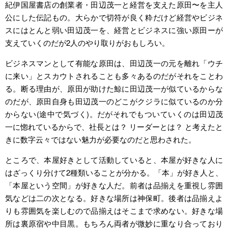
紀伊国屋書店の創業者・田辺茂一と経営を支えた原田〜を主人
公にした伝記もの。大らかで切符が良く粋だけど経営やビジネ
スにはとんと弱い田辺茂一を、経営とビジネスに強い原田ーが
支えていくのだが2人のやり取りがおもしろい。
ビジネスマンとして有能な原田は、田辺茂一の元を離れ「ウチ
に来い」とスカウトされることも多々あるのだがそれをことわ
る。断る理由が、原田が助けた鯨に田辺茂一が似ているからな
のだが、原田自身も田辺茂一のどこがクジラに似ているのか分
からない(途中で気づく)。だがそれでもついていくのは田辺茂
一に惚れているからで、社長とは？ リーダーとは？ と考えたと
きに数字云々ではない魅力が必要なのだと思わされた。
ところで、本屋好きとして活動していると、本屋が好きな人に
はざっくり分けて2種類いることが分かる。「本」が好き人と、
「本屋という空間」が好きな人だ。前者は品揃えを重視し雰囲
気などは二の次となる。好きな場所は神保町。後者は品揃えよ
りも雰囲気を楽しむので品揃えはそこまで求めない。好きな場
所は裏原宿や中目黒。もちろん両者が微妙に重なり合っており