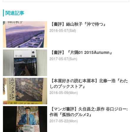
関連記事
【書評】絲山秋子『沖で待つ』
2016-05-07(Sat)
【書評】『片隅01 2015Autumn』
2017-05-07(Sun)
【本屋好きの読む本屋本】北條一浩『わた
しのブックストア』
2016-05-09(Mon)
【マンガ書評】久住昌之:原作 谷口ジロー:
作画『孤独のグルメ2』
2017-05-22(Mon)