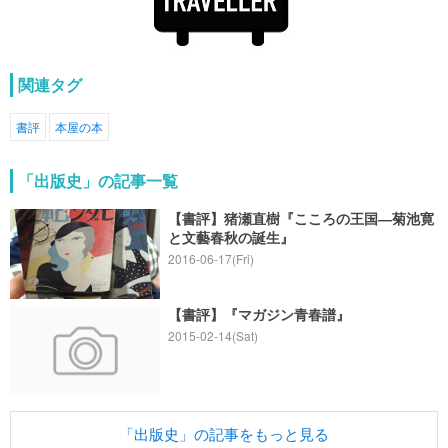
関連タグ
書評
本屋の本
「出版史」の記事一覧
【書評】猪瀬直樹『こころの王国―菊池寛
と文藝春秋の誕生』
2016-06-17(Fri)
【書評】『マガジン青春譜』
2015-02-14(Sat)
「出版史」の記事をもっと見る