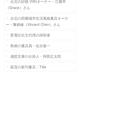
台北の好樣 VVGオーナー・汪麗琴
（Grace）さん
台北の田園城市生活風格書店オーナ
ー・陳炳槮（Vincent Chen）さん
変電社社主代理の持田泰
島根の書店員・佐次俊一
感想文庫の仕掛人・阿部広太郎
荻窪の新刊書店・Title