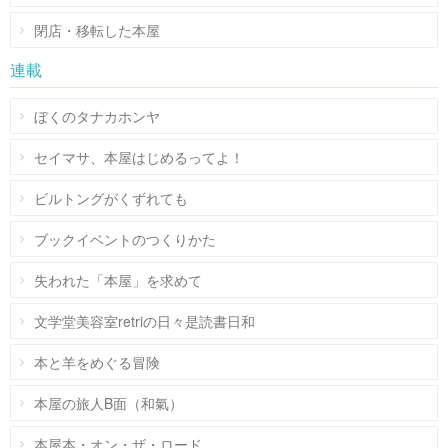
閉店・移転した本屋
連載
ぼくのタナカホンヤ
セイマサ、本屋はじめるってよ！
ビルトングがくずれても
ブックイベントのつくりかた
失われた「本屋」を求めて
文学堂美容室retriの日々是読書日和
本と羊をめぐる冒険
本屋の旅人B面（和氣）
本屋本・オン・ザ・ロード