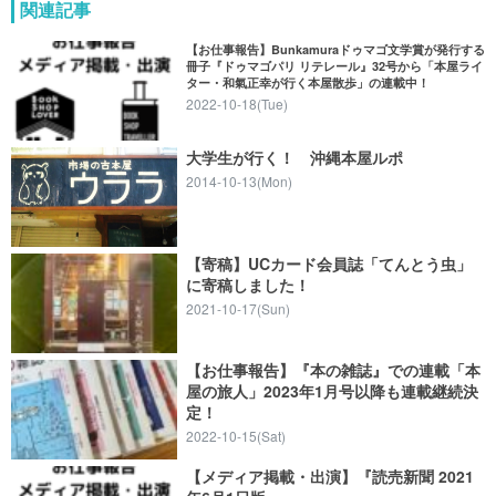
関連記事
【お仕事報告】Bunkamuraドゥマゴ文学賞が発行する
冊子『ドゥマゴパリ リテレール』32号から「本屋ライ
ター・和氣正幸が行く本屋散歩」の連載中！
2022-10-18(Tue)
大学生が行く！ 沖縄本屋ルポ
2014-10-13(Mon)
【寄稿】UCカード会員誌「てんとう虫」
に寄稿しました！
2021-10-17(Sun)
【お仕事報告】『本の雑誌』での連載「本
屋の旅人」2023年1月号以降も連載継続決
定！
2022-10-15(Sat)
【メディア掲載・出演】『読売新聞 2021