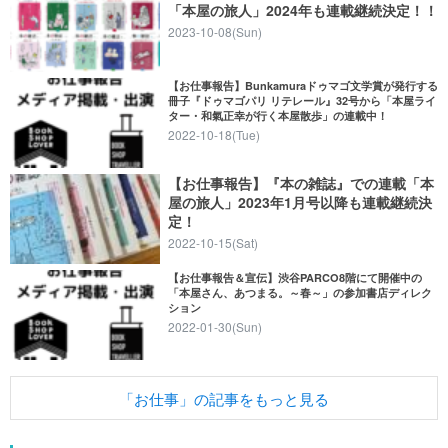
「本屋の旅人」2024年も連載継続決定！！
2023-10-08(Sun)
【お仕事報告】Bunkamuraドゥマゴ文学賞が発行する
冊子『ドゥマゴパリ リテレール』32号から「本屋ライ
ター・和氣正幸が行く本屋散歩」の連載中！
2022-10-18(Tue)
【お仕事報告】『本の雑誌』での連載「本
屋の旅人」2023年1月号以降も連載継続決
定！
2022-10-15(Sat)
【お仕事報告＆宣伝】渋谷PARCO8階にて開催中の
「本屋さん、あつまる。～春～」の参加書店ディレク
ション
2022-01-30(Sun)
「お仕事」の記事をもっと見る