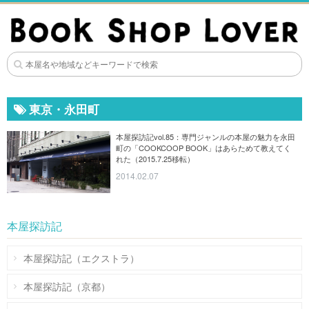
東京・永田町
本屋探訪記vol.85：専門ジャンルの本屋の魅力を永田
町の「COOKCOOP BOOK」はあらためて教えてく
れた（2015.7.25移転）
2014.02.07
本屋探訪記
本屋探訪記（エクストラ）
本屋探訪記（京都）