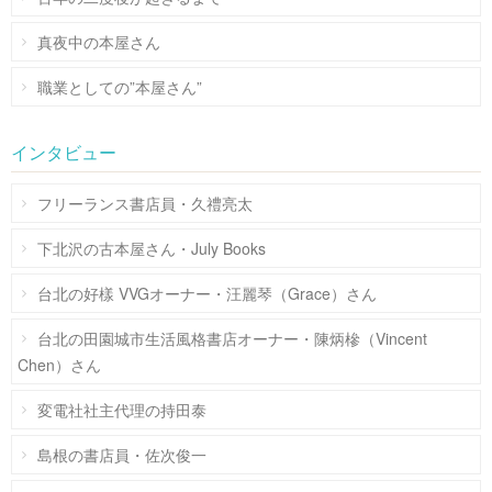
真夜中の本屋さん
職業としての”本屋さん”
インタビュー
フリーランス書店員・久禮亮太
下北沢の古本屋さん・July Books
台北の好樣 VVGオーナー・汪麗琴（Grace）さん
台北の田園城市生活風格書店オーナー・陳炳槮（Vincent
Chen）さん
変電社社主代理の持田泰
島根の書店員・佐次俊一