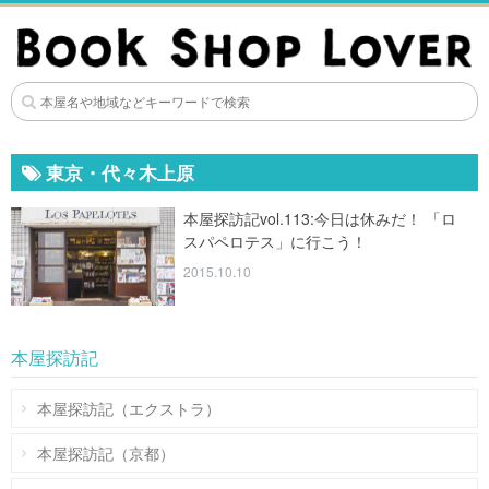
東京・代々木上原
本屋探訪記vol.113:今日は休みだ！ 「ロ
スパペロテス」に行こう！
2015.10.10
本屋探訪記
本屋探訪記（エクストラ）
本屋探訪記（京都）