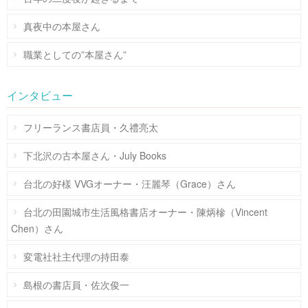
真夜中の本屋さん
職業としての”本屋さん”
インタビュー
フリーランス書店員・久禮亮太
下北沢の古本屋さん・July Books
台北の好樣 VVGオーナー・汪麗琴（Grace）さん
台北の田園城市生活風格書店オーナー・陳炳槮（Vincent
Chen）さん
変電社社主代理の持田泰
島根の書店員・佐次俊一