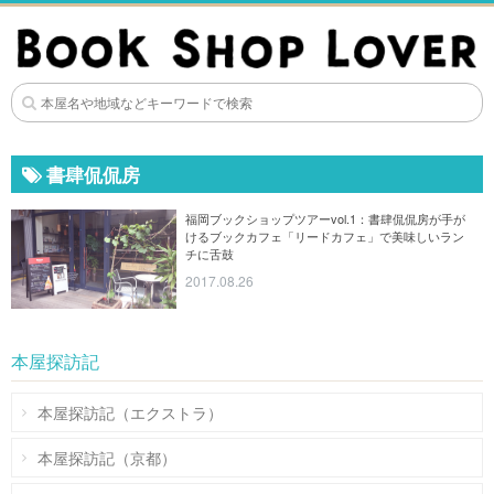
書肆侃侃房
福岡ブックショップツアーvol.1：書肆侃侃房が手が
けるブックカフェ「リードカフェ」で美味しいラン
チに舌鼓
2017.08.26
本屋探訪記
本屋探訪記（エクストラ）
本屋探訪記（京都）