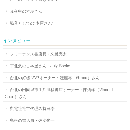
真夜中の本屋さん
職業としての”本屋さん”
インタビュー
フリーランス書店員・久禮亮太
下北沢の古本屋さん・July Books
台北の好樣 VVGオーナー・汪麗琴（Grace）さん
台北の田園城市生活風格書店オーナー・陳炳槮（Vincent
Chen）さん
変電社社主代理の持田泰
島根の書店員・佐次俊一