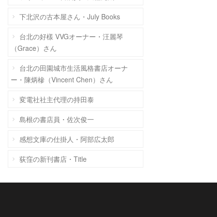
下北沢の古本屋さん・July Books
台北の好樣 VVGオーナー・汪麗琴
（Grace）さん
台北の田園城市生活風格書店オーナ
ー・陳炳槮（Vincent Chen）さん
変電社社主代理の持田泰
島根の書店員・佐次俊一
感想文庫の仕掛人・阿部広太郎
荻窪の新刊書店・Title